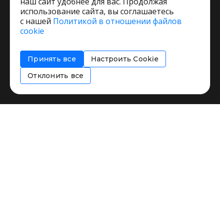
наш сайт удобнее для вас. Продолжая
использование сайта, вы соглашаетесь
с нашей
Политикой в отношении файлов
Пользовательское соглашение
cookie
Политика обработки персональных данных
Согласие на обработку персональных данных
Принять все
Настроить Cookie
Соглашение об информировании
Политика использования cookies
Отклонить все
Restorating.ru © 1999 - 2026