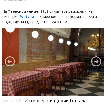
На
Тверской улице, 27с2
открылась демократичная
пиццерия
Fontana
— камерное кафе в формате pizza al
taglio, где пиццу продают по кусочкам.
Фото 1/3:
Интерьер пиццерии Fontana