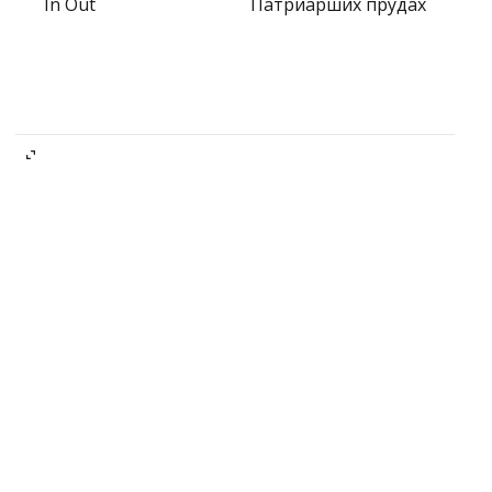
In Out
Патриарших прудах