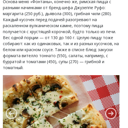
Основа меню «Фонтаны», конечно же, римская пицца с
разными начинками от бренд-шефа Джузеппе Руфо:
маргарита (250 руб.), дьявола (300), грибная чили (280).
Каждый кусочек перед подачей разогревают на
раскаленном вулканическом камне, поэтому пицца
получается с хрустящей корочкой, будто только из печи.
Вес одной порции — от 130 до 160 г. Целую пиццу тоже
собирают: как из одинаковых, так и из разных кусочков, на
белом или красном соусе. Также в списке блюд: закуски
формата вителло тоннато (550), салаты, например, с
бурратой и томатами (450), супы (270) — грибной и
томатный.