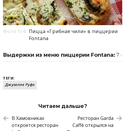
Фото 1/4:
Пицца «Грибная чили» в пиццерии
Fontana
Выдержки из меню пиццерии Fontana:
7
Лазанья пармиджана
400 ₽
Панцанелла
350 ₽
Антипасти
450 ₽
ТЕГИ:
Пицца с мортаделлой
380 ₽
Джузеппе Руфо
Пицца с прошутто и руколой
380 ₽
Пицца с моцареллой и вялеными
350 ₽
томатами
Читаем дальше?
Пицца с креветками и цукини
380 ₽
В Хамовниках
Ресторан Garda
откроется ресторан
Caffè открылся на