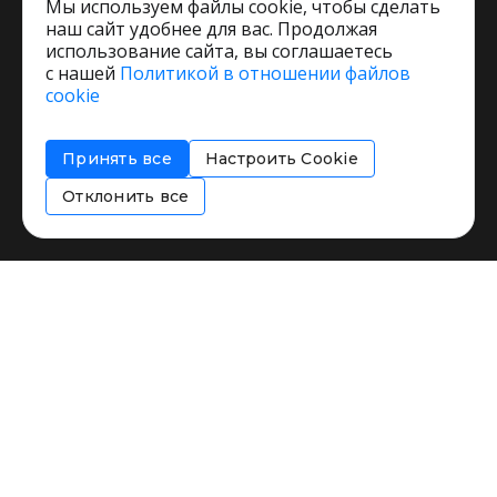
Мы используем файлы cookie, чтобы сделать
наш сайт удобнее для вас. Продолжая
использование сайта, вы соглашаетесь
с нашей
Политикой в отношении файлов
Пользовательское соглашение
cookie
Политика обработки персональных данных
Согласие на обработку персональных данных
Принять все
Настроить Cookie
Соглашение об информировании
Политика использования cookies
Отклонить все
Restorating.ru © 1999 - 2026