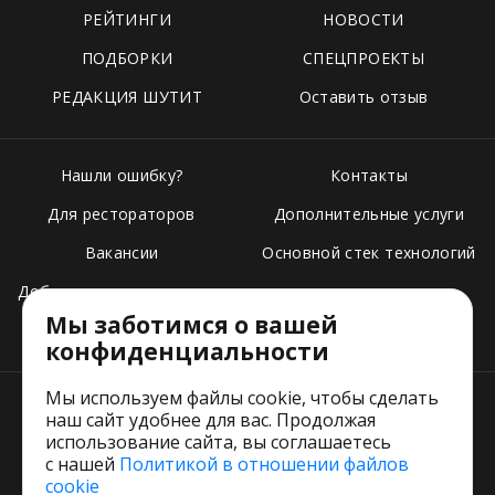
РЕЙТИНГИ
НОВОСТИ
ПОДБОРКИ
СПЕЦПРОЕКТЫ
РЕДАКЦИЯ ШУТИТ
Оставить отзыв
Нашли ошибку?
Контакты
Для рестораторов
Дополнительные услуги
Вакансии
Основной стек технологий
Добавить свое заведение
Мы заботимся о вашей
Тарифы
конфиденциальности
Мы используем файлы cookie, чтобы сделать
наш сайт удобнее для вас. Продолжая
использование сайта, вы соглашаетесь
с нашей
Политикой в отношении файлов
Пользовательское соглашение
cookie