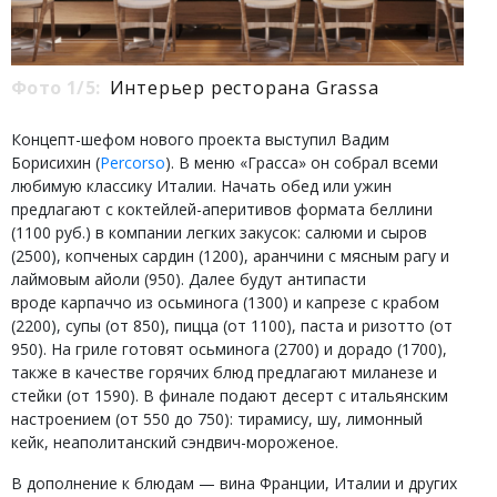
Фото 1/5:
Интерьер ресторана Grassa
Концепт-шефом нового проекта выступил Вадим
Борисихин (
Percorso
). В меню «Грасса» он собрал всеми
любимую классику Италии. Начать обед или ужин
предлагают с коктейлей-аперитивов формата беллини
(1100 руб.) в компании легких закусок: салюми и сыров
(2500), копченых сардин (1200), аранчини с мясным рагу и
лаймовым айоли (950). Далее будут антипасти
вроде карпаччо из осьминога (1300) и капрезе с крабом
(2200), супы (от 850), пицца (от 1100), паста и ризотто (от
950). На гриле готовят осьминога (2700) и дорадо (1700),
также в качестве горячих блюд предлагают миланезе и
стейки (от 1590). В финале подают десерт с итальянским
настроением (от 550 до 750): тирамису, шу, лимонный
кейк, неаполитанский сэндвич-мороженое.
В дополнение к блюдам — вина Франции, Италии и других