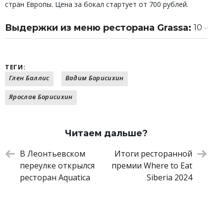
стран Европы. Цена за бокал стартует от 700 рублей.
Выдержки из меню ресторана Grassa:
10
Крудо из гребешка
1 100 ₽
Моцарелла ди буффала с томатной
1 100 ₽
сальсой
ТЕГИ:
Запеченный баклажан с фондю из
1 200 ₽
Глен Баллис
Вадим Борисихин
таледжио
Ярослав Борисихин
Суп с морепродуктами
1 900 ₽
Паккери с рагу из говяжьих хвостов и
1 500 ₽
тет де муан
Лазанья
1 300 ₽
Читаем дальше?
Ризотто с креветками и соусом
1 700 ₽
«Пармезан»
В Леонтьевском
Итоги ресторанной
Филе миньон в стиле «Турнедо
3 900 ₽
переулке открылся
премии Where to Eat
Россини» и паста орекьетте
ресторан Aquatica
Siberia 2024
Осьминог на гриле с сальсой верде и
2 700 ₽
печеным картофелем
Тирамису с бобами тонка
650 ₽