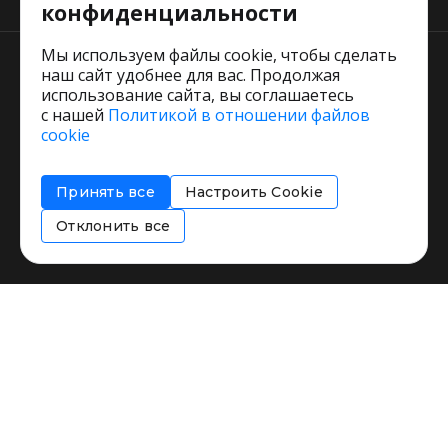
конфиденциальности
Мы используем файлы cookie, чтобы сделать
наш сайт удобнее для вас. Продолжая
использование сайта, вы соглашаетесь
с нашей
Политикой в отношении файлов
Пользовательское соглашение
cookie
Политика обработки персональных данных
Согласие на обработку персональных данных
Принять все
Настроить Cookie
Соглашение об информировании
Политика использования cookies
Отклонить все
Restorating.ru © 1999 - 2026