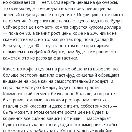
но оказывается — нет. Если верить ценам на фьючерсы,
то осенью будет очередная волна повышения цен на
зеленый кофе и дальше по цепочке. Инфляцию тоже никто
не отменял. В перспективе пары лет цены падать не будут.
Сейчас рост цен отчасти компенсируется курсом доллара
— пока он 80, а значит рост цены кофе на 20% никак не
скажется на нас, но только до тех пор, пока доллар 80.
Если упадет до 40 — пусть оно там все горит ярким
пламенем на кофейной бирже, нам будет все равно. Но
кажется, это из разряда фантастики.
Качество кофе в целом на рынке общепита выросло, все
больше ресторанных или фаст-фуд концепций обращают
внимание на кофе как на самостоятельный продукт, и
спрос на местную обжарку будет только расти.
Коммерческий сегмент безусловно больше, и он растет
быстрыми темпами, позволяя ресторанам слезть с
итальянской классики и даже снизить себестоимость —
быть может, в этом сегменте роста цен не будет. В
кофейнях все сильно зависит от ниши — массмаркет
будет снижать качество и уходить в коммерцию, чтобы
продолжать зарабатывать. Концептуальные кофейни