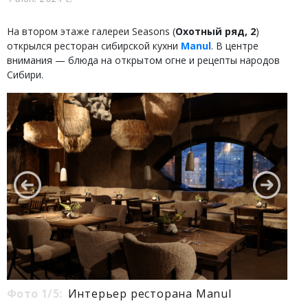
На втором этаже галереи Seasons (
Охотный ряд, 2
)
открылся ресторан сибирской кухни
Manul
. В центре
внимания — блюда на открытом огне и рецепты народов
Сибири.
Фото 1/5:
Интерьер ресторана Manul