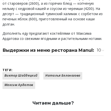
от староверов (2600), а из горячих блюд — копченую
нельму с кедровой кашей и соусом из черемши (4200). На
десерт — традиционный тувинский халимак с сорбетом из
печеных яблок (600), приготовленный на основе каши
долган.
Дополнять еду предлагают коктейлями от Максима
Ардатова со свежими ягодными и растительными нотами.
Выдержки из меню ресторана Manul:
10
Строганина из чавычи
1 050 ₽
Рубанина из лося
1 300 ₽
Сугудай из чавычи
1 200 ₽
ТЕГИ:
Сет из северных рыб (нельма, чавыча,
7 600 ₽
Виктор Шайдецкий
Наталья Белоногова
муксун)
Максим Ардатов
Мини-картофель, запеченный в костре
700 ₽
Согажа (баранья печень в сетчатом жире)
900 ₽
Окрошка с подкопченным оленем
900 ₽
Буузы (рубленая овюрская баранина)
1 600 ₽
Читаем дальше?
Рибай из хакасской говядины (100 г)
1 600 ₽