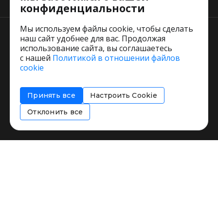
конфиденциальности
Мы используем файлы cookie, чтобы сделать
наш сайт удобнее для вас. Продолжая
использование сайта, вы соглашаетесь
с нашей
Политикой в отношении файлов
Пользовательское соглашение
cookie
Политика обработки персональных данных
Согласие на обработку персональных данных
Принять все
Настроить Cookie
Соглашение об информировании
Политика использования cookies
Отклонить все
Restorating.ru © 1999 - 2026