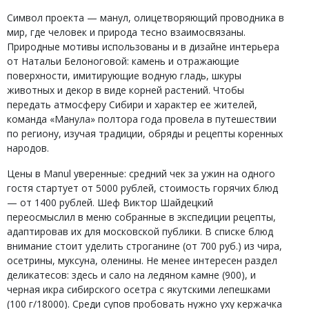
Символ проекта — манул, олицетворяющий проводника в
мир, где человек и природа тесно взаимосвязаны.
Природные мотивы использованы и в дизайне интерьера
от Натальи Белоноговой: камень и отражающие
поверхности, имитирующие водную гладь, шкуры
животных и декор в виде корней растений. Чтобы
передать атмосферу Сибири и характер ее жителей,
команда «Манула» полтора года провела в путешествии
по региону, изучая традиции, обряды и рецепты коренных
народов.
Цены в Manul уверенные: средний чек за ужин на одного
гостя стартует от 5000 рублей, стоимость горячих блюд
— от 1400 рублей. Шеф Виктор Шайдецкий
переосмыслил в меню собранные в экспедиции рецепты,
адаптировав их для московской публики. В списке блюд
внимание стоит уделить строганине (от 700 руб.) из чира,
осетрины, муксуна, оленины. Не менее интересен раздел
деликатесов: здесь и сало на ледяном камне (900), и
черная икра сибирского осетра с якутскими лепешками
(100 г/18000). Среди супов пробовать нужно уху кержачка