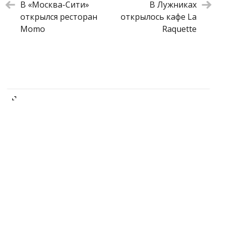
Алтайский медовик с мороженым из
900 ₽
В «Москва-Сити»
В Лужниках
сена
открылся ресторан
открылось кафе La
Momo
Raquette