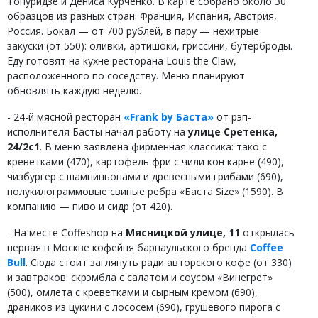
Топуридзе и Дениса Курченко. В карте собрано около 30
образцов из разных стран: Франция, Испания, Австрия,
Россия. Бокал — от 700 рублей, в пару — нехитрые
закуски (от 550): оливки, артишоки, гриссини, бутерброды.
Еду готовят на кухне ресторана Louis the Claw,
расположенного по соседству. Меню планируют
обновлять каждую неделю.
- 24-й мясной ресторан
«Frank by Баста»
от рэп-
исполнителя Басты начал работу на
улице Сретенка,
24/2с1
. В меню заявлена фирменная классика: тако с
креветками (470), картофель фри с чили кон карне (490),
чизбургер с шампиньонами и древесными грибами (690),
полукилограммовые свиные ребра «Баста Size» (1590). В
компанию — пиво и сидр (от 420).
- На месте Coffeshop на
Мясницкой улице, 11
открылась
первая в Москве кофейня барнаульского бренда
Coffee
Bull
. Сюда стоит заглянуть ради авторского кофе (от 330)
и завтраков: скрэмбла с салатом и соусом «Винегрет»
(500), омлета с креветками и сырным кремом (690),
драников из цукини с лососем (690), грушевого пирога с