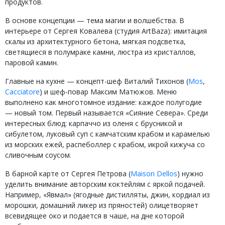
продуктов.
В основе концепции — тема магии и волшебства. В
интерьере от Сергея Ковалева (студия ArtBaza): имитация
скалы из архитектурного бетона, мягкая подсветка,
светящиеся в полумраке камни, люстра из кристаллов,
паровой камин.
Главные на кухне — концепт-шеф Виталий Тихонов (
Mos
,
Cacciatore
) и шеф-повар Максим Матюжов. Меню
выполнено как многотомное издание: каждое полугодие
— новый том. Первый называется «Сияние Севера». Среди
интересных блюд: карпаччо из оленя с брусникой и
сибулетом, луковый суп с камчатским крабом и карамелью
из морских ежей, распеболлер с крабом, икрой кижуча со
сливочным соусом.
В барной карте от Сергея Петрова (
Maison Dellos
) нужно
уделить внимание авторским коктейлям с яркой подачей.
Например, «Явмал» (ягодные дистилляты, джин, кордиал из
морошки, домашний ликер из пряностей) олицетворяет
всевидящее око и подается в чаше, на дне которой