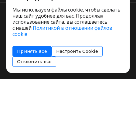
Мы используем файлы cookie, чтобы сделать
наш сайт удобнее для вас. Продолжая
использование сайта, вы соглашаетесь
с нашей
Политикой в отношении файлов
Пользовательское соглашение
cookie
Политика обработки персональных данных
Согласие на обработку персональных данных
Принять все
Настроить Cookie
Соглашение об информировании
Политика использования cookies
Отклонить все
Restorating.ru © 1999 - 2026