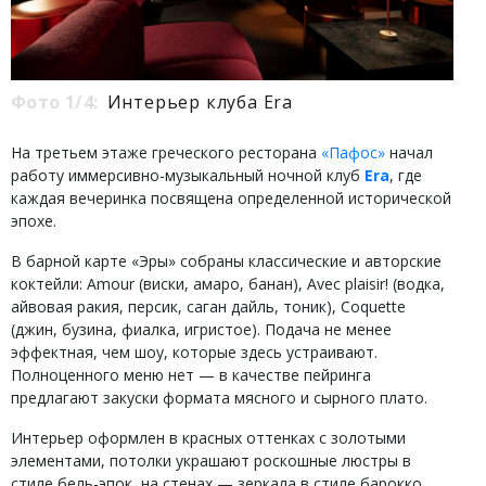
Фото 1/4:
Интерьер клуба Era
На третьем этаже греческого ресторана
«Пафос»
начал
работу иммерсивно-музыкальный ночной клуб
Era
, где
каждая вечеринка посвящена определенной исторической
эпохе.
В барной карте «Эры» собраны классические и авторские
коктейли: Amour (виски, амаро, банан), Avec plaisir! (водка,
айвовая ракия, персик, саган дайль, тоник), Сoquette
(джин, бузина, фиалка, игристое). Подача не менее
эффектная, чем шоу, которые здесь устраивают.
Полноценного меню нет — в качестве пейринга
предлагают закуски формата мясного и сырного плато.
Интерьер оформлен в красных оттенках с золотыми
элементами, потолки украшают роскошные люстры в
стиле бель-эпок, на стенах — зеркала в стиле барокко.