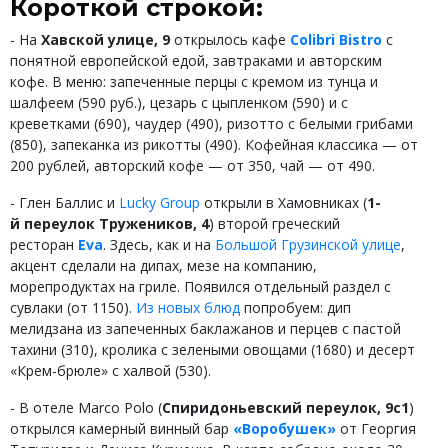
Короткой строкой:
- На
Хавской улице, 9
открылось кафе
Colibri Bistro
с
понятной европейской едой, завтраками и авторским
кофе. В меню: запеченные перцы с кремом из тунца и
шалфеем (590 руб.), цезарь с цыпленком (590) и с
креветками (690), чаудер (490), ризотто с белыми грибами
(850), запеканка из рикотты (490). Кофейная классика — от
200 рублей, авторский кофе — от 350, чай — от 490.
- Глен Баллис и
Lucky Group
открыли в Хамовниках (
1-
й переулок Тружеников, 4
) второй греческий
ресторан
Eva
. Здесь, как и на
Большой Грузинской улице
,
акцент сделали на дипах, мезе на компанию,
морепродуктах на гриле. Появился отдельный раздел с
сувлаки (от 1150).
Из новых блюд
попробуем: дип
мелидзана из запеченных баклажанов и перцев с пастой
тахини (310), кролика с зелеными овощами (1680) и десерт
«Крем-брюле» с халвой (530).
- В отеле Marco Polo (
Спиридоньевский переулок, 9с1
)
открылся камерный винный бар
«Воробушек»
от Георгия