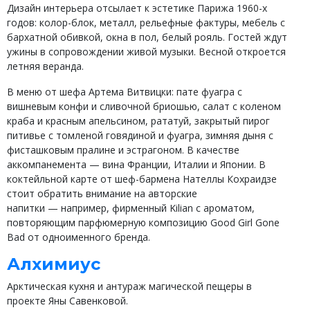
Дизайн интерьера отсылает к эстетике Парижа 1960-х
годов: колор-блок, металл, рельефные фактуры, мебель с
бархатной обивкой, окна в пол, белый рояль. Гостей ждут
ужины в сопровождении живой музыки. Весной откроется
летняя веранда.
В меню от шефа Артема Витвицки: пате фуагра с
вишневым конфи и сливочной бриошью, салат с коленом
краба и красным апельсином, рататуй, закрытый пирог
питивье с томленой говядиной и фуагра, зимняя дыня с
фисташковым пралине и эстрагоном. В качестве
аккомпанемента — вина Франции, Италии и Японии. В
коктейльной карте от шеф-бармена Нателлы Кохраидзе
стоит обратить внимание на авторские
напитки — например, фирменный Kilian с ароматом,
повторяющим парфюмерную композицию Good Girl Gone
Bad от одноименного бренда.
Алхимиус
Арктическая кухня и антураж магической пещеры в
проекте Яны Савенковой.