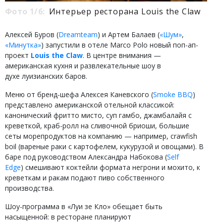
Фото 1/6:
Интерьер ресторана Louis the Claw
Алексей Буров (
Dreamteam
) и Артем Балаев (
«Шум»
,
«Минутка»
) запустили в отеле Marco Polo новый поп-ап-
проект
Louis the Claw
. В центре внимания —
американская кухня и развлекательные шоу в
духе луизианских баров.
Меню от бренд-шефа Алексея Каневского (
Smoke BBQ
)
представлено американской отельной классикой:
канонический фритто мисто, суп гамбо, джамбалайя с
креветкой, краб-ролл на сливочной бриоши, большие
сеты морепродуктов на компанию — например, crawfish
boil (вареные раки с картофелем, кукурузой и овощами). В
баре под руководством Александра Набокова (
Self
Edge
) смешивают коктейли формата негрони и мохито, к
креветкам и ракам подают пиво собственного
производства.
Шоу-программа в «Луи зе Кло» обещает быть
насыщенной: в ресторане планируют