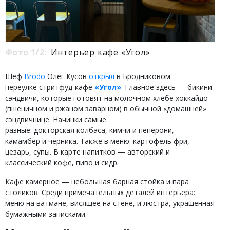
Фото 1/2:
Интерьер кафе «Угол»
Шеф
Brodo
Олег Кусов
открыл
в Бродниковом
переулке стритфуд-кафе
«Угол»
. Главное здесь — бикини-
сэндвичи, которые готовят на молочном хлебе хоккайдо
(пшеничном и ржаном заварном) в обычной «домашней»
сэндвичнице. Начинки самые
разные: докторская колбаса, кимчи и пеперони,
камамбер и черника. Также в меню: картофель фри,
цезарь, супы. В карте напитков — авторский и
классический кофе, пиво и сидр.
Кафе камерное — небольшая барная стойка и пара
столиков. Среди примечательных деталей интерьера:
меню на ватмане, висящее на стене, и люстра, украшенная
бумажными записками.