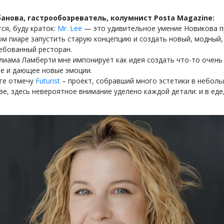
анова, гастрообозреватель, колумнист Posta Magazine:
ся, буду краток:
Mr. Lee
— это удивительное умение Новикова п
м пиаре запустить старую концепцию и создать новый, модный,
ебованный ресторан.
иама Ламберти мне импонирует как идея создать что-то очень
е и дающее новые эмоции.
ге отмечу
Futurist
– проект, собравший много эстетики в небол
е, здесь невероятное внимание уделено каждой детали: и в еде,