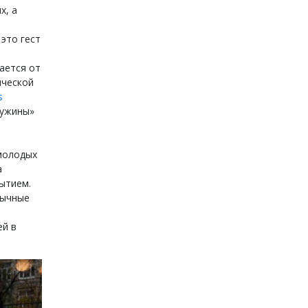
х, а
 это гест
чается от
ической
s
 ужины»
 молодых
а
рытием.
бычные
ей в