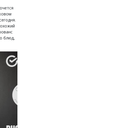
хочется
лковом
сегодня.
 похожий
рованс
о блюд,