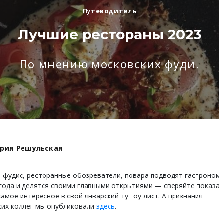
Путеводитель
Лучшие рестораны 2023
По мнению московских фуди.
рия Решульская
 фудис, ресторанные обозреватели, повара подводят гастроно
 года и делятся своими главными открытиями — сверяйте показа
амое интересное в свой январский ту-гоу лист. А признания
ких коллег мы опубликовали
здесь
.