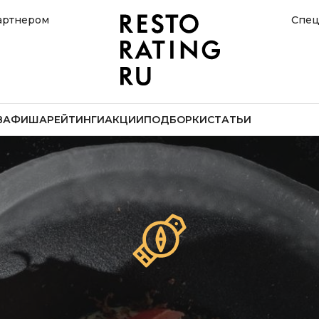
артнером
Спец
В
АФИША
РЕЙТИНГИ
АКЦИИ
ПОДБОРКИ
СТАТЬИ