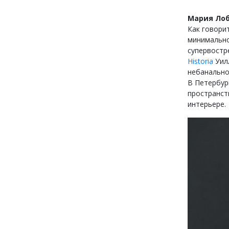
Мария Лоб
Как говорит
минимально
супервостр
Historia
Уилл
небанально
В Петербур
пространств
интерьере.