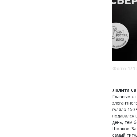
Фото 1/1:
Лолита Са
Главным от
элегантног
гуляло 150
подавался 
день, тем 
Шмаков. За
самый титу