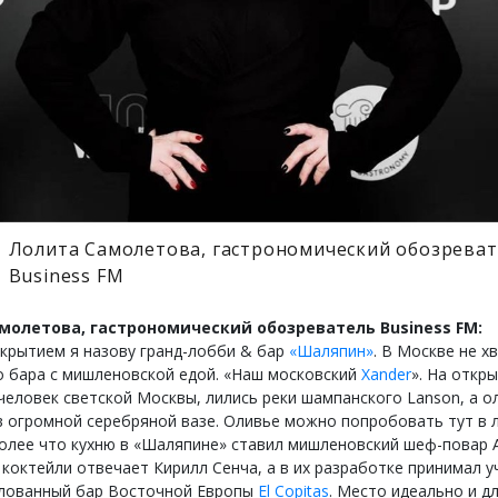
Лолита Самолетова, гастрономический обозрева
Business FM
молетова, гастрономический обозреватель Business FM:
крытием я назову гранд-лобби & бар
«Шаляпин»
. В Москве не х
о бара с мишленовской едой. «Наш московский
Xander
». На откр
 человек светской Москвы, лились реки шампанского Lanson, а о
в огромной серебряной вазе. Оливье можно попробовать тут в
более что кухню в «Шаляпине» ставил мишленовский шеф-повар 
 коктейли отвечает Кирилл Сенча, а в их разработке принимал у
лованный бар Восточной Европы
El Copitas
. Место идеально и д