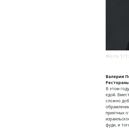
Фото 1/1:
Валерия П
Рестораны
В этом год
едой. Вмес
сложно доб
обрамлении
приятных о
израильско
фуди, и то