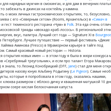
 для нарядных мужчин в смокингах, и для дам в вечерних платья
то забежать в джинсах на коктейль у камина.
ть о моих личных гастрономических открытиях, то, безусловно,
киева с его «Северным сетом» (Roomi, Архангельск) в
«Симач в
»
и гест тюменского ресторана «Чум» в
Folk
. Эта еда очень отли
московской триады «авокадо-краб-лосось». В региональной этн
энергия, вкус, палитра. Лучший сет года — Signature XI в
Bourgeoi
в Петербурге. Лучшее путешествие — первый фестиваль «Дикие
 Хайяма Аминова (Fresco) в Мраморном карьере в тайге под
ом. Самый красивый новый ресторан — Historia.
ся открытия новых имен — в этом году я была в жюри конкурса
в «Серебряный треугольник», и если про талант Егора Макаров
) я знала, то Леонид Конобрицкий (DFF,
Jane
) стал для меня отк
дитеров назову юную Альбину Родыгину (
Le Pigeon
). Самые нео
укты, которые я попробовала в этом году, оказались нашими,
и: клюква размером с яблоко-дичку и квашенная матушкой 10 дн
ерном озере кислая белокочанная капуста.