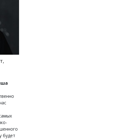
т,
иша
твенно
час
 самых
нко-
ушенного
у будет