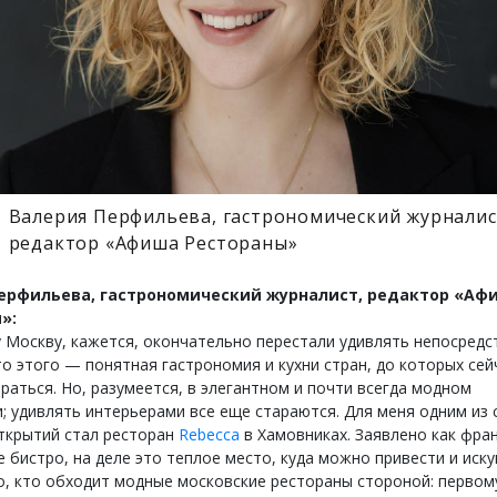
Валерия Перфильева, гастрономический журналис
редактор «Афиша Рестораны»
ерфильева, гастрономический журналист, редактор «Аф
»:
у Москву, кажется, окончательно перестали удивлять непосредс
то этого — понятная гастрономия и кухни стран, до которых сей
раться. Но, разумеется, в элегантном и почти всегда модном
; удивлять интерьерами все еще стараются. Для меня одним из
ткрытий стал ресторан
Rebecca
в Хамовниках. Заявлено как фра
е бистро, на деле это теплое место, куда можно привести и иск
го, кто обходит модные московские рестораны стороной: первом