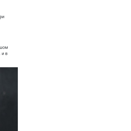
ри
ьшом
 и в