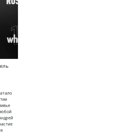
тель
ватало
ытии
ливье
 любой
Андрей
частие
ля