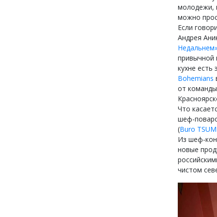
молодежи, и
можно прос
Если говори
Андрея Ани
Недальнем
привычной 
кухне есть 
Bohemians
от команды
Красноярск
Что касает
шеф-поваро
(
Buro TSUM
Из шеф-кон
новые прод
российским
чистом сев