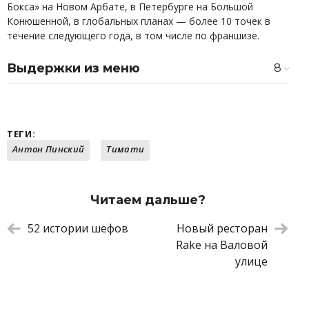
Бокса» на Новом Арбате, в Петербурге на Большой
Конюшенной, в глобальных планах — более 10 точек в
течение следующего года, в том числе по франшизе.
Выдержки из меню
8
Токпокки с кальмаром и спайси соусом
489 ₽
Курица тонкацу
339 ₽
Ролл «Пинский»
719 ₽
ТЕГИ:
Ролл с тартаром из лосося
469 ₽
Антон Пинский
Тимати
Суши с гребешком (1 шт)
159 ₽
Сашими угорь
469 ₽
Десерт Медведь
555 ₽
Лепешка роти, креветки, авокадо
549 ₽
Читаем дальше?
52 истории шефов
Новый ресторан
Rake на Валовой
улице