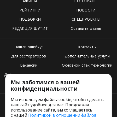
АФИША
РЕСТОРАНЫ
РЕЙТИНГИ
НОВОСТИ
ПОДБОРКИ
СПЕЦПРОЕКТЫ
РЕДАКЦИЯ ШУТИТ
Оставить отзыв
Нашли ошибку?
Контакты
Для рестораторов
Дополнительные услуги
Вакансии
Основной стек технологий
Добавить свое заведение
Мы заботимся о вашей
Тарифы
конфиденциальности
Мы используем файлы cookie, чтобы сделать
наш сайт удобнее для вас. Продолжая
использование сайта, вы соглашаетесь
с нашей
Политикой в отношении файлов
Пользовательское соглашение