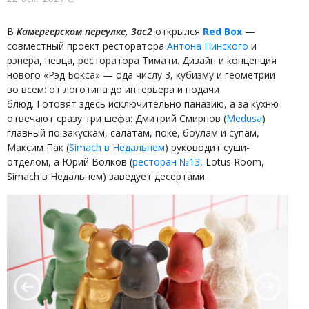
В
Камергерском переулке, 3ас2
открылся
Red Box
—
совместный проект ресторатора
Антона Пинского
и
рэпера, певца, ресторатора Тимати. Дизайн и концепция
нового «Рэд Бокса» — ода числу 3, кубизму и геометрии
во всем: от логотипа до интерьера и подачи
блюд. Готовят здесь исключительно паназию, а за кухню
отвечают сразу три шефа: Дмитрий Смирнов (
Medusa
)
главный по закускам, салатам, поке, боулам и супам,
Максим Пак (
Simach в Недальнем
) руководит суши-
отделом, а Юрий Волков (
ресторан №13
, Lotus Room,
Simach в Недальнем) заведует десертами.