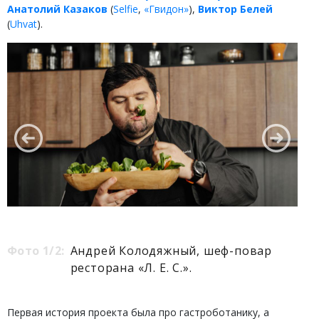
Анатолий Казаков
(
Selfie
,
«Гвидон»
),
Виктор Белей
(
Uhvat
).
Фото 1/2:
Андрей Колодяжный, шеф-повар
ресторана «Л. Е. С.».
Первая история проекта была про гастроботанику, а