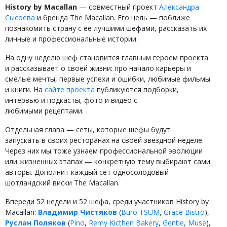
History by Macallan
— совместный проект
Александра
Сысоева
и бренда The Macallan. Его цель — поближе
познакомить страну с ее лучшими шефами, рассказать их
личные и профессиональные истории.
На одну неделю шеф становится главным героем проекта
и рассказывает о своей жизни: про начало карьеры и
смелые мечты, первые успехи и ошибки, любимые фильмы
и книги. На
сайте проекта
публикуются подборки,
интервью и подкасты, фото и видео с
любимыми рецептами.
Отдельная глава — сеты, которые шефы будут
запускать в своих ресторанах на своей звездной неделе.
Через них мы тоже узнаем профессиональной эволюции
или жизненных этапах — конкретную тему выбирают сами
авторы. Дополнит каждый сет односолодовый
шотландский виски The Macallan.
Впереди 52 недели и 52 шефа, среди участников History by
Macallan:
Владимир Чистяков
(
Buro TSUM
,
Grace Bistro
),
Руслан Поляков
(
Pino
,
Remy Kicthen Bakery
,
Gentle
,
Muse
),