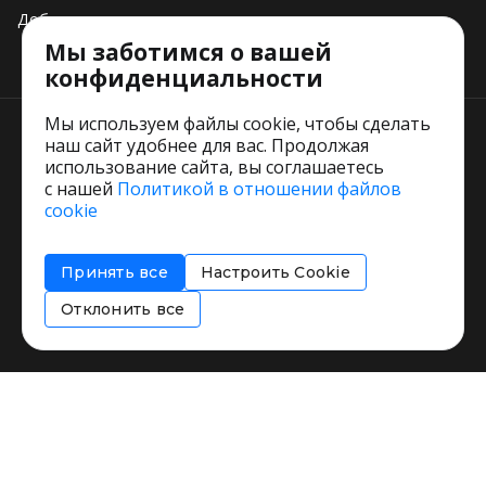
Добавить свое заведение
Мы заботимся о вашей
Тарифы
конфиденциальности
Мы используем файлы cookie, чтобы сделать
наш сайт удобнее для вас. Продолжая
использование сайта, вы соглашаетесь
с нашей
Политикой в отношении файлов
Пользовательское соглашение
cookie
Политика обработки персональных данных
Согласие на обработку персональных данных
Принять все
Настроить Cookie
Соглашение об информировании
Политика использования cookies
Отклонить все
Restorating.ru © 1999 - 2026