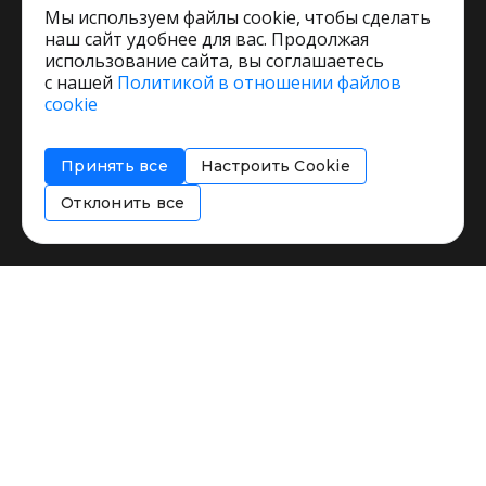
Мы используем файлы cookie, чтобы сделать
наш сайт удобнее для вас. Продолжая
использование сайта, вы соглашаетесь
с нашей
Политикой в отношении файлов
Пользовательское соглашение
cookie
Политика обработки персональных данных
Согласие на обработку персональных данных
Принять все
Настроить Cookie
Соглашение об информировании
Политика использования cookies
Отклонить все
Restorating.ru © 1999 - 2026