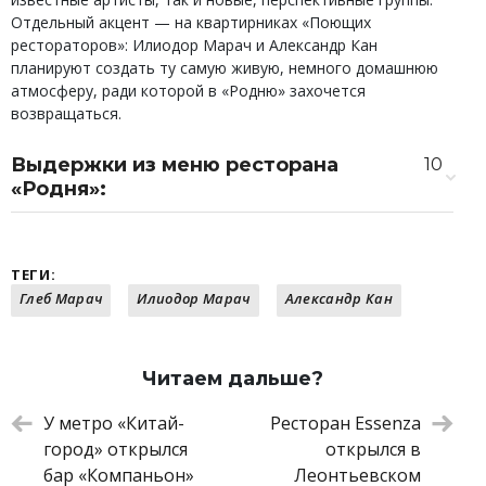
Отдельный акцент — на квартирниках «Поющих
рестораторов»: Илиодор Марач и Александр Кан
планируют создать ту самую живую, немного домашнюю
атмосферу, ради которой в «Родню» захочется
возвращаться.
Выдержки из меню ресторана
10
«Родня»:
Шпроты со страчателлой
690 ₽
Вителло тоннато
1 190 ₽
Буррата с хурмой и томатами
1 100 ₽
ТЕГИ:
Пельмени с маралом
1 390 ₽
Глеб Марач
Илиодор Марач
Александр Кан
Уха из краба
1 290 ₽
Жульен с крабом
1 690 ₽
Паста по-флотски
990 ₽
Читаем дальше?
Мимоза с лососем
990 ₽
Крошка-картошка с крабом и красной
1 830 ₽
У метро «Китай-
Ресторан Essenza
икрой
город» открылся
открылся в
Десерт «по-киевски»
790 ₽
бар «Компаньон»
Леонтьевском