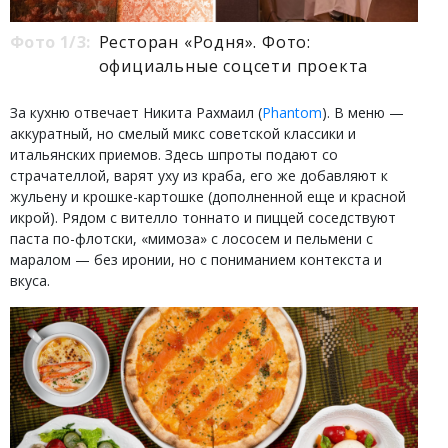
Фото 1/3:
Ресторан «Родня». Фото:
официальные соцсети проекта
За кухню отвечает Никита Рахмаил (
Phantom
). В меню —
аккуратный, но смелый микс советской классики и
итальянских приемов. Здесь шпроты подают со
страчателлой, варят уху из краба, его же добавляют к
жульену и крошке-картошке (дополненной еще и красной
икрой). Рядом с вителло тоннато и пиццей соседствуют
паста по-флотски, «мимоза» с лососем и пельмени с
маралом — без иронии, но с пониманием контекста и
вкуса.