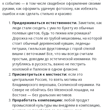
к событию — в том числе свадебное оформление своими
руками, как оформить удачную фотозону, как избежать
ошибок и как сделать стильно и красиво:
Придерживаться естественности.
Заметили, как
люди стали сходить с ума по букету из обычных
полевых цветов, будь то пижма или ромашка?
Дорожка на столе из грубой мешковины, на которой
стоит обычный деревенский кувшин, леденцы-
петушки, гжельская фруктовница с горой спелой
вишни с веточками! Все, что мы всегда считали
простым, доводим до эстетической изюминки. Но
углубляясь в русскость, важно не пестрить
хохломой и Палехом в одном флаконе.
Присмотреться к местности:
если это
центральная Россия, то взять мотивы из
Владимирского верхошва, Скопинской керамики. На
Севере не обойтись без Мезенской лошадки, на
Востоке — без уральских мотивов.
Проработать композицию:
любой продукт
промысловой культуры мы внедряем в композицию,