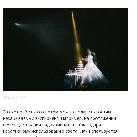
Фото 1/1
За счет работы со светом можно подарить гостям
незабываемый экспириенс. Например, на протяжении
вечера декорации видоизменяются благодаря
креативному использованию света. Или используется