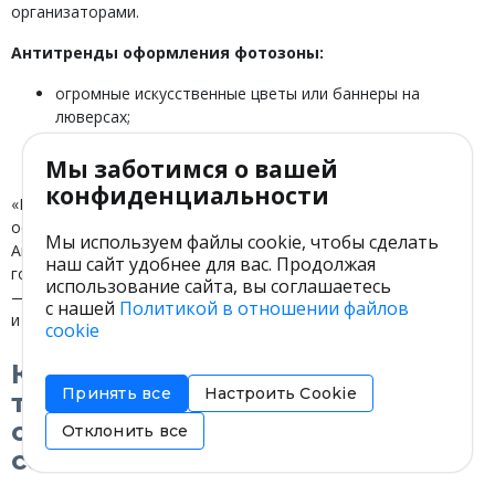
организаторами.
Антитренды оформления фотозоны:
огромные искусственные цветы или баннеры на
люверсах;
обилие блесток и пайеток;
длинные гирлянды с ретролампочками.
Мы заботимся о вашей
конфиденциальности
«Важно создавать фотогеничную площадку в целом. Это
основная задача современного декоратора, — считает
Мы используем файлы cookie, чтобы сделать
Анна Ефимова. — Например, вместо карточек с именами
наш сайт удобнее для вас. Продолжая
гостей мы как-то использовали ручную вышивку скатерти
использование сайта, вы соглашаетесь
— инициалы дугой огибали тарелку. Камеру включали все
с нашей
Политикой в отношении файлов
и фотозоной стал весь ресторан».
cookie
Как итог: самый важный
Принять все
Настроить Cookie
тренд свадебного
оформления 2025 — знание о
Отклонить все
себе