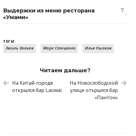
Выдержки из меню ресторана
7
«Умами»
Капуста кимчи
360 ₽
Тартар из говядины, крем мисо
820 ₽
Маринованный тунец, фенхель,
820 ₽
ТЕГИ:
имбирный соус
Эмиль Закиев
Марк Стаценко
Илья Ушаков
«Умами» (суп на основе том-яма с
550 ₽
креветками, шиитаки, кинзой и лапшой)
Лапша, цыпленок, кунжут, соус терияки
560 ₽
Читаем дальше?
табаджан
Угольная рыба в бангкокском карри
860 ₽
На Китай-городе
На Новослободской
Десерт: вишня, кокосовый крем, тертый
450 ₽
открылся бар Laowai
улице открылся бар
шоколад
«Пантон»