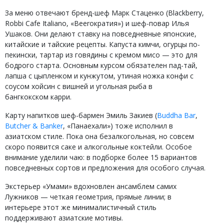
За меню отвечают бренд-шеф Марк Стаценко (Blackberry,
Robbi Cafe Italiano, «Beerократия») и шеф-повар Илья
Ушаков. Они делают ставку на повседневные японские,
китайские и тайские рецепты. Капуста кимчи, огурцы по-
пекински, тартар из говядины с кремом мисо — это для
бодрого старта. Основным курсом обязателен пад-тай,
лапша с цыпленком и кунжутом, утиная ножка конфи с
соусом хойсин с вишней и угольная рыба в
бангкокском карри.
Карту напитков шеф-бармен Эмиль Закиев (
Buddha Bar
,
Butcher & Banker
, «Панаехали») тоже исполнил в
азиатском стиле. Пока она безалкогольная, но совсем
скоро появится саке и алкогольные коктейли. Особое
внимание уделили чаю: в подборке более 15 вариантов
повседневных сортов и предложения для особого случая.
Экстерьер «Умами» вдохновлен ансамблем самих
Лужников — четкая геометрия, прямые линии; в
интерьере этот же минималистичный стиль
поддерживают азиатские мотивы.