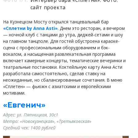
Фото 1/1:
Интерьер бара «Сплетни». Фото:
сайт проекта
На Кузнецком Мосту открылся танцевальный бар
«Сплетни by Anna Asti»
. Днем это ресторан, а вечером
— ночной клуб с танцами до утра, диджей-сетами и шоу
на главном танцполе. Для гостей обустроена караоке-
сцена с профессиональным оборудованием и бэк-
вокалом, а насыщенная развлекательная программа
включает камерные концерты, тематические вечеринки и
театральные постановки. Коктейльную карту Анна Асти
разработала самостоятельно, сделав ставку на
неожиданные, но сбалансированные сочетания. В меню
«Сплетен» — фьюжн с азиатскими и европейскими
мотивами.
«Евгенич»
Адрес: ул. Пятницкая, 30с1
Метро: «Новокузнецкая», «Третьяковская»
Средний чек: 1400 рублей