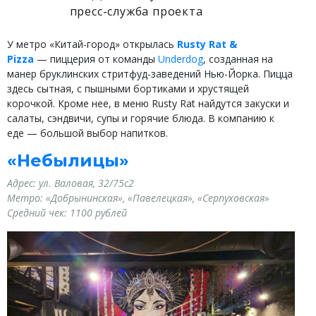
пресс-служба проекта
У метро «Китай-город» открылась
Rusty Rat &
Pizza
— пиццерия от команды
Underdog
, созданная на
манер бруклинских стритфуд-заведений Нью-Й
орка. Пицца
здесь сытная, с пышными бортиками и хрустящей
корочкой. Кроме нее, в меню Rusty Rat найдутся закуски и
салаты, сэндвичи, супы и горячие блюда. В компанию к
еде — большой выбор напитков.
«Небылицы»
Адрес: ул. Валовая, 32/75с2
Метро: «Добрынинская», «Павелецкая», «Серпуховская»
Средний чек: 1100 рублей