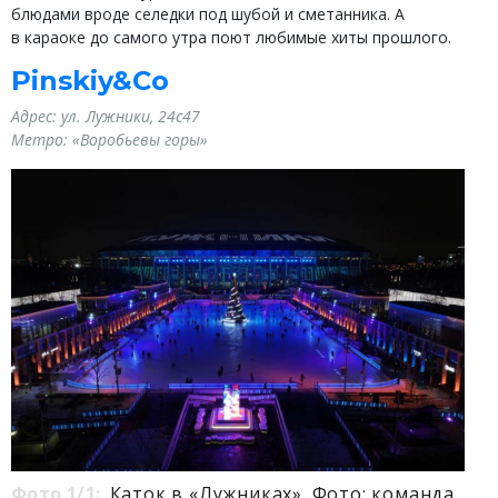
блюдами вроде селедки под шубой и сметанника. А
в караоке до самого утра поют любимые хиты прошлого.
Pinskiy&Co
Адрес: ул. Лужники, 24с47
Метро: «Воробьевы горы»
Фото 1/1:
Каток в «Лужниках». Фото: команда