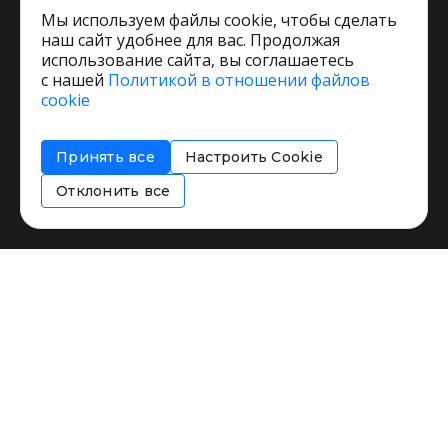
Мы используем файлы cookie, чтобы сделать
наш сайт удобнее для вас. Продолжая
использование сайта, вы соглашаетесь
с нашей
Политикой в отношении файлов
Пользовательское соглашение
cookie
Политика обработки персональных данных
Согласие на обработку персональных данных
Принять все
Настроить Cookie
Соглашение об информировании
Политика использования cookies
Отклонить все
Restorating.ru © 1999 - 2026