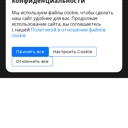
конфиденциальности
Мы используем файлы cookie, чтобы сделать
наш сайт удобнее для вас. Продолжая
использование сайта, вы соглашаетесь
с нашей
Политикой в отношении файлов
Пользовательское соглашение
cookie
Политика обработки персональных данных
Согласие на обработку персональных данных
Принять все
Настроить Cookie
Соглашение об информировании
Политика использования cookies
Отклонить все
Restorating.ru © 1999 - 2026