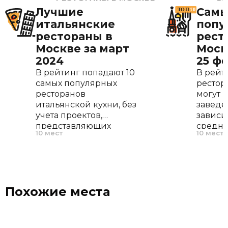
Лучшие
Сам
итальянские
попу
рестораны в
рест
Москве за март
Моск
2024
25 ф
В рейтинг попадают 10
В рейт
самых популярных
рестор
ресторанов
могут 
итальянской кухни, без
заведе
учета проектов,
зависи
представляющих
средне
10 мест
10 мест
итальянскую кухню
количе
лишь разделом в
посадо
космополитичном
Единс
меню.
критер
наибол
Похожие места
клиент
предш
неделю