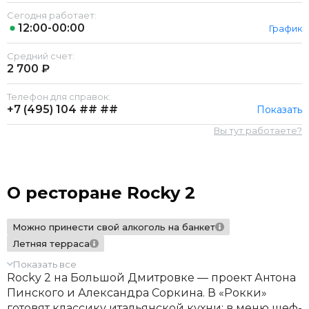
Сегодня работает:
12:00-00:00
График
Средний счет:
2 700 ₽
Телефон для справок:
+7 (495)
104 ## ##
Показать
Вы тут работаете?
О ресторане Rocky 2
Можно принести свой алкоголь на банкет
Летняя терраса
Показать все
Rocky 2 на Большой Дмитровке — проект Антона
Пинского и Александра Соркина. В «Рокки»
готовят классику итальянской кухни: в меню шеф-