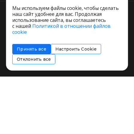
Мы используем файлы cookie, чтобы сделать
наш сайт удобнее для вас. Продолжая
использование сайта, вы соглашаетесь
с нашей
Политикой в отношении файлов
Пользовательское соглашение
cookie
Политика обработки персональных данных
Согласие на обработку персональных данных
Принять все
Настроить Cookie
Соглашение об информировании
Политика использования cookies
Отклонить все
Restorating.ru © 1999 - 2026