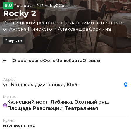
9.0
Ресторан
/
Pinskiy&co
Rocky 2
Итальянский ресторан с азиатскими акцентами
от Антона Пинского и Александра Соркина.
Закрыто
О ресторане
Фото
Меню
Карта
Отзывы
Адрес:
ул. Большая Дмитровка, 10с4
Метро:
Кузнецкий мост, Лубянка, Охотный ряд,
Площадь Революции, Театральная
Кухня:
итальянская