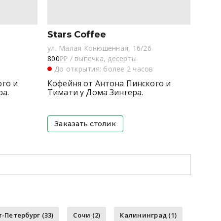
Stars Coffee
ул. Малая Конюшенная, 16/26
800
₽₽
/
выпечка, десерты
в
До открытия: более 2 часов
ого и
Кофейня от Антона Пинского и
ра.
Тимати у Дома Зингера.
Заказать столик
-Петербург (33)
Сочи (2)
Калининград (1)