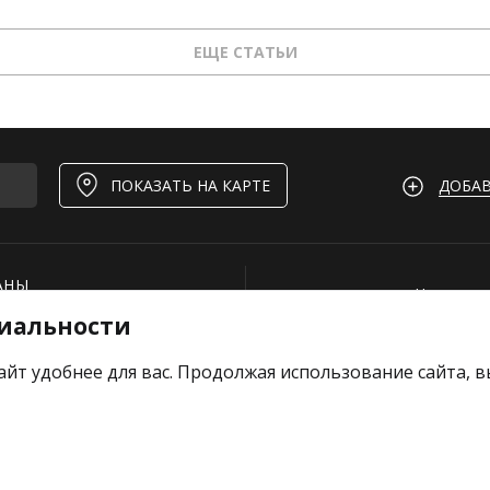
ЕЩЕ СТАТЬИ
ДОБАВ
ПОКАЗАТЬ НА КАРТЕ
АНЫ
Нашли ош
иальности
И
Для рест
ОЕКТЫ
Вакансии
айт удобнее для вас. Продолжая использование сайта, 
е отзыв
Добавить
Тарифы