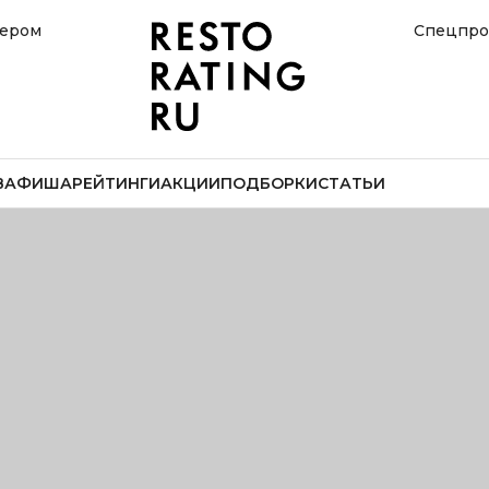
нером
Спецпро
В
АФИША
РЕЙТИНГИ
АКЦИИ
ПОДБОРКИ
СТАТЬИ