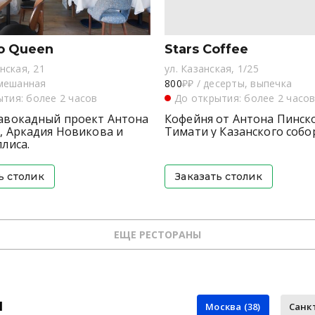
o Queen
Stars Coffee
нская, 21
ул. Казанская, 1/25
мешанная
800
₽₽
/
десерты, выпечка
тия: более 2 часов
До открытия: более 2 часо
авокадный проект Антона
Кофейня от Антона Пинск
, Аркадия Новикова и
Тимати у Казанского собо
лиса.
ь столик
Заказать столик
ЕЩЕ РЕСТОРАНЫ
й
Москва (38)
Санкт