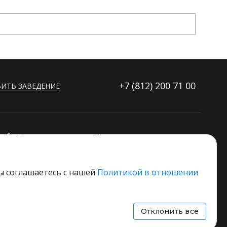
+7 (812)
200 71 00
ИТЬ ЗАВЕДЕНИЕ
ибку?
Контакты
ораторов
Дополнительные услуги
Основной стек технологий
вы соглашаетесь с нашей
Политикой в отношении
 свое заведение
Отклонить все