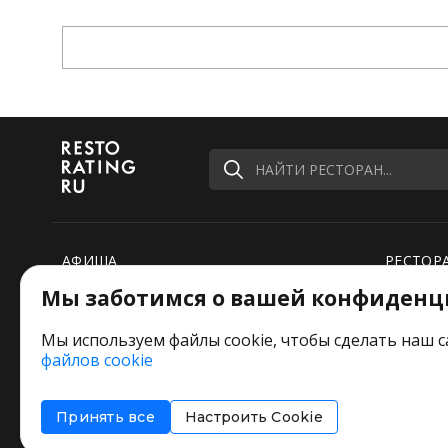
НАЙТИ РЕСТОРАН...
АФИША
РЕСТОР
Мы заботимся о вашей конфиденц
РЕЙТИНГИ
НОВОСТ
ПОДБОРКИ
СПЕЦПР
Мы используем файлы cookie, чтобы сделать наш с
файлов cookie
РЕДАКЦИЯ ШУТИТ
Оставьт
Принять все
Настроить Cookie