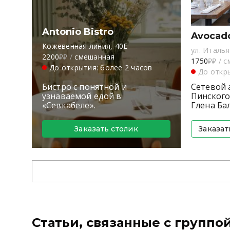
Antonio Bistro
Avocad
Кожевенная линия, 40Е
ул. Италья
2200
₽₽
/
смешанная
1750
₽₽
/
с
До открытия: более 2 часов
До откры
Бистро с понятной и
Сетевой 
узнаваемой едой в
Пинского
«Севкабеле».
Глена Бал
Заказать столик
Заказат
Статьи, связанные с группо