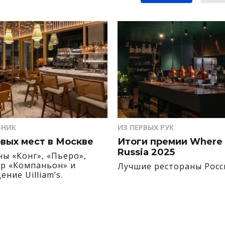
ЬНИК
ИЗ ПЕРВЫХ РУК
овых мест в Москве
Итоги премии Where 
Russia 2025
ны «Конг», «Пьеро»,
ар «Компаньон» и
Лучшие рестораны Росс
ние Uilliam’s.