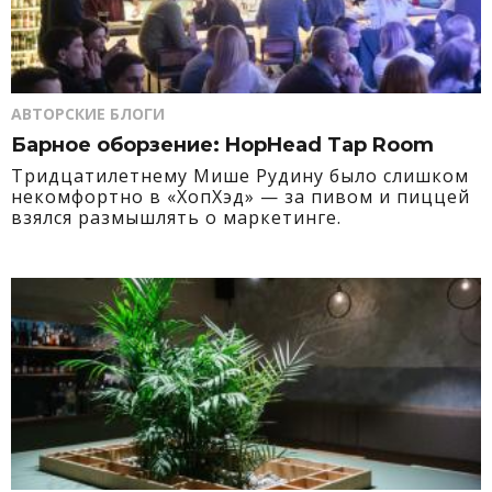
АВТОРСКИЕ БЛОГИ
Барное оборзение: HopHead Tap Room
Тридцатилетнему Мише Рудину было слишком
некомфортно в «ХопХэд» — за пивом и пиццей
взялся размышлять о маркетинге.