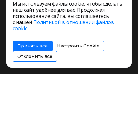
Мы используем файлы cookie, чтобы сделать
наш сайт удобнее для вас. Продолжая
использование сайта, вы соглашаетесь
с нашей
Политикой в отношении файлов
Пользовательское соглашение
cookie
Политика обработки персональных данных
Согласие на обработку персональных данных
Принять все
Настроить Cookie
Соглашение об информировании
Политика использования cookies
Отклонить все
Restorating.ru © 1999 - 2026