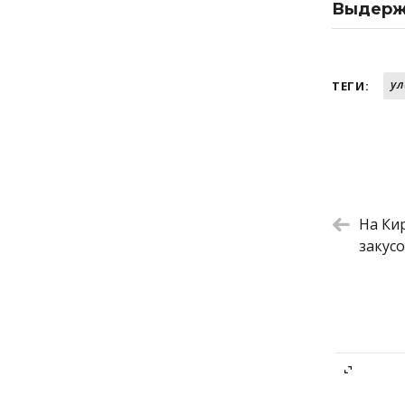
Выдерж
Ромейн с
Тартар и
Салат со 
ул
ТЕГИ:
Салат с 
Тыквенны
Лапша по
Хурма с 
Рамен с 
На Ки
закусо