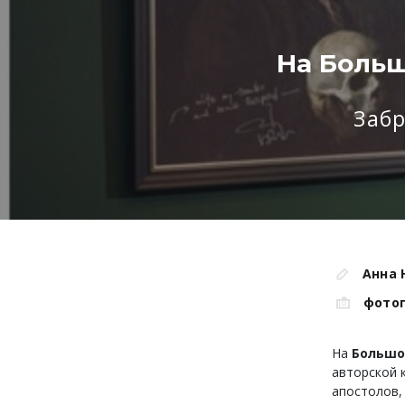
На Больш
Заб
Анна 
фото
На
Большо
авторской 
апостолов,