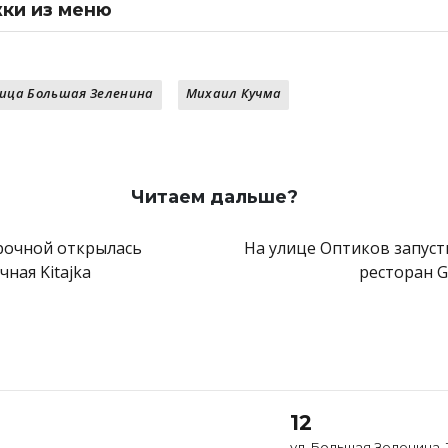
ки из меню
 куриным бедром и миндалем в японской заправке
з лосося с кедровыми орехами и киви
свеклой, муссом из сыра фета и орехом пекан
ица Большая Зеленина
Михаил Кучма
лососем и апельсиновым айоли
й крем-суп с кокосовым молоком
-сычуаньски с цыпленком и черными бобами
кокосовым кремом и соленой карамелью
ростбифом капустой кимчи
Читаем дальше?
рочной открылась
На улице Оптиков запуст
чная Kitajka
ресторан Ga
12
ул. Большая Зеленина, 