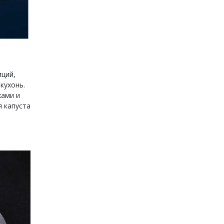
иций,
кухонь.
хами и
 капуста