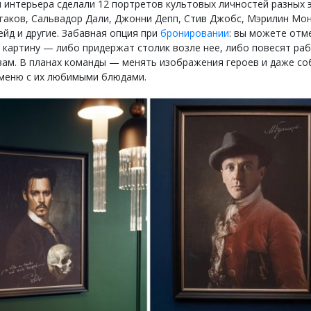
 интерьера сделали 12 портретов культовых личностей разных э
гаков, Сальвадор Дали, Джонни Депп, Стив Джобс, Мэрилин Мон
ейд и другие. Забавная опция при
бронировании
: вы можете отм
 картину — либо придержат столик возле нее, либо повесят ра
вам. В планах команды — менять изображения героев и даже со
меню с их любимыми блюдами.