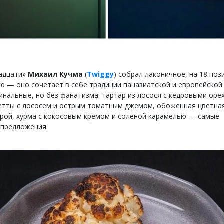
адцати»
Михаил Кучма
(
Twiggy
) собрал лаконичное, на 18 поз
 — оно сочетает в себе традиции паназиатской и европейской 
инальные, но без фанатизма: тартар из лосося с кедровыми оре
кетты с лососем и острым томатным джемом, обоженная цветная
крой, хурма с кокосовым кремом и соленой карамелью — самые
предложения.