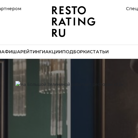
артнером
Спец
В
АФИША
РЕЙТИНГИ
АКЦИИ
ПОДБОРКИ
СТАТЬИ