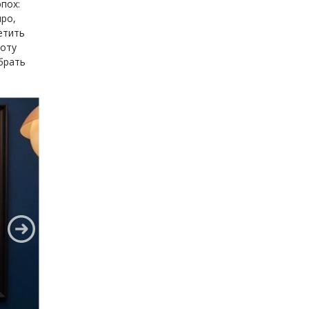
пох:
ро,
етить
боту
брать