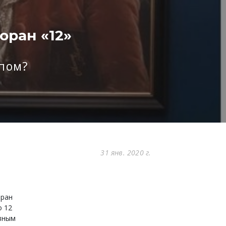
оран «12»
пом?
31 янв. 2020 г.
оран
о 12
авным