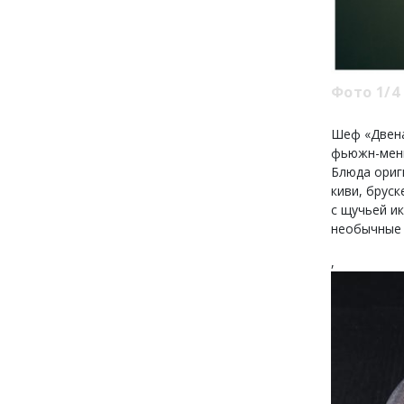
Фото 1/4
Шеф «Двен
фьюжн-меню
Блюда ориг
киви, брус
с щучьей и
необычные 
,