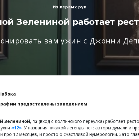
Из первых рук
ой Зелениной работает рест
ронировать вам ужин с Джонни Деп
Набока
графии предоставлены заведением
й Зелениной, 13
(вход с Колпинского переулка) работает рест
кухни
«12»
. У названия никакой легенды нет: авторы думали и пр
 и про 12 месяцев, и просто о счастливой нумерологии. Зато гл