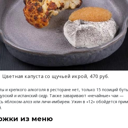
Цветная капуста со щучьей икрой, 470 руб.
ты и крепкого алкоголя в ресторане нет, только 15 позиций бу
цузский и испанский сидр. Также заваривают «нечайные» чаи —
сь яблоком-алоэ или личи-имбирем. Ужин в «12» обойдется прим
.
ржки из меню