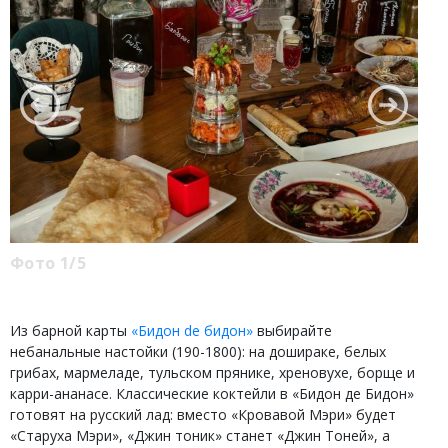
Фото 1/5
Из барной карты
«Бидон de бидон»
выбирайте
небанальные настойки (190-1800): на дошираке, белых
грибах, мармеладе, тульском прянике, хреновухе, борще и
карри-ананасе. Классические коктейли в «Бидон де Бидон»
готовят на русский лад: вместо «Кровавой Мэри» будет
«Старуха Мэри», «Джин тоник» станет «Джин Тоней», а