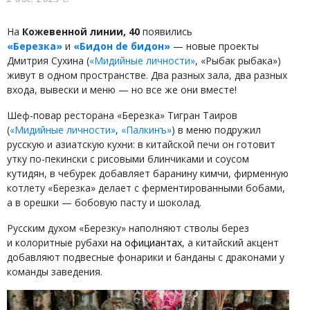
На
Кожевенной линии, 40
появились
«Березка»
и
«Бидон de бидон»
— новые проекты
Дмитрия Сухина (
«Мидийные личности»
, «Рыбак рыбака»)
живут в одном пространстве. Два разных зала, два разных
входа, вывески и меню — но все же они вместе!
Шеф-повар ресторана «Березка» Тигран Таиров
(
«Мидийные личности»
,
«Палкинъ»
) в меню подружил
русскую и азиатскую кухни: в китайской печи он готовит
утку по-пекински с рисовыми блинчиками и соусом
кутидян, в чебурек добавляет баранину кимчи, фирменную
котлету «Березка» делает с ферментированными бобами,
а в орешки — бобовую пасту и шоколад.
Русским духом «Березку» наполняют стволы берез
и колоритные рубахи
на официантах
, а китайский акцент
добавляют подвесные фонарики и банданы с драконами у
команды заведения.