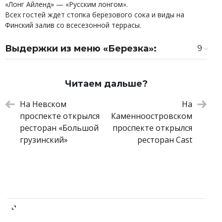
«Лонг Айленд» — «Русским лонгом».
Всех гостей ждет стопка березового сока и виды на
Финский залив со всесезонной террасы.
Выдержки из меню «Березка»:
9
Целая утка по-пекински
2 300 ₽
Котлета «Березка»
620 ₽
Читаем дальше?
Котлета по-киевски с манго и халапеньо
540 ₽
Фаршированный перец том кха
580 ₽
На Невском
На
Чебурек с бараниной кимчи
380 ₽
проспекте открылся
Каменноостровском
Орешки с бобовой пастой и шоколадом
100 ₽
ресторан «Большой
проспекте открылся
Коктейль «Старуха Мэри»
450 ₽
грузинский»
ресторан Cast
Коктейль «Джин Тоня»
450 ₽
Коктейль «Русский лонг»
600 ₽