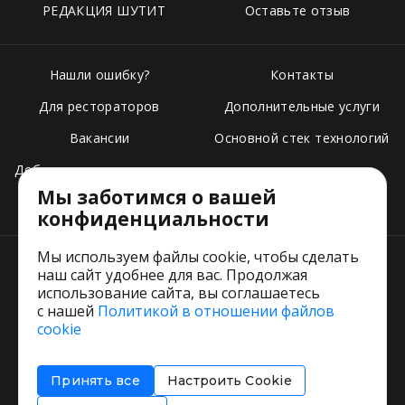
РЕДАКЦИЯ ШУТИТ
Оставьте отзыв
Нашли ошибку?
Контакты
Для рестораторов
Дополнительные услуги
Вакансии
Основной стек технологий
Добавить свое заведение
Мы заботимся о вашей
Тарифы
конфиденциальности
Мы используем файлы cookie, чтобы сделать
наш сайт удобнее для вас. Продолжая
использование сайта, вы соглашаетесь
с нашей
Политикой в отношении файлов
Пользовательское соглашение
cookie
Политика обработки персональных данных
Согласие на обработку персональных данных
Принять все
Настроить Cookie
Соглашение об информировании