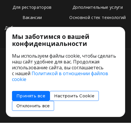
Для рестораторов
Дополнительные услуги
Вакансии
Основной стек технологий
Добавить свое заведение
Мы заботимся о вашей
Тарифы
конфиденциальности
Мы используем файлы cookie, чтобы сделать
наш сайт удобнее для вас. Продолжая
использование сайта, вы соглашаетесь
с нашей
Политикой в отношении файлов
Пользовательское соглашение
cookie
Политика обработки персональных данных
Согласие на обработку персональных данных
Принять все
Настроить Cookie
Соглашение об информировании
Политика использования cookies
Отклонить все
Restorating.ru © 1999 - 2026