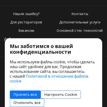
Нашли ошибку?
Контакты
Для рестораторов
Дополнительные услуги
Вакансии
Основной стек технологий
Добавить свое заведение
Мы заботимся о вашей
Тарифы
конфиденциальности
Мы используем файлы cookie, чтобы сделать
наш сайт удобнее для вас. Продолжая
использование сайта, вы соглашаетесь
с нашей
Политикой в отношении файлов
Пользовательское соглашение
cookie
Политика обработки персональных данных
Согласие на обработку персональных данных
Принять все
Настроить Cookie
Соглашение об информировании
Политика использования cookies
Отклонить все