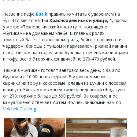
Название кафе
Butik
правильно читать с ударением на
«у». Это место на
1-й Красноармейской улице, 1
, прямо
у метро «Технологический институт», посвящено
«бутикам» на домашнем хлебе. В главных ролях —
томатный багет с цыпленком гриль, бейгл с прошутто и
чеддером, бриошь с тунцом и пармезаном, ржаной панини
с ростбифом, картофельная булочка с печеными овощами
и тофу; всего 7 горячих сэндвичей по 270-470 рублей.
Также в «Бутике» готовят завтраки весь день, с 9:00 по
будням и с 10:00 по выходным. В утреннем меню —
сырники из тофу и кокосовые, оладьи из цукини с лососем,
шакшука. Здесь же можно устроить недорогой обед: супы
от 270, горячие блюда до 590 рублей. За современное
кэжуал-меню отвечает Артем Волчек, знакомый нам по
Volchek Catering
.