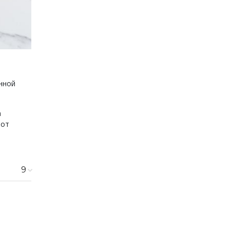
нной
а
 от
9
560 ₽
560 ₽
480 ₽
560 ₽