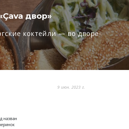
«Çava двор»
гские коктейли — во дворе-
9 июн. 2023 г.
нд назван
черинок