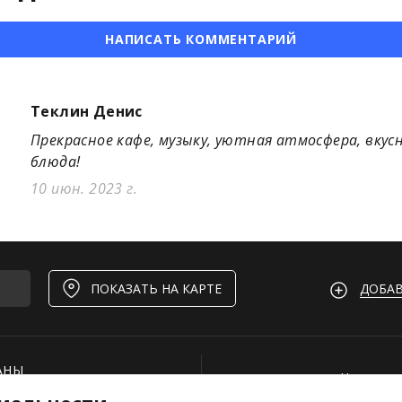
НАПИСАТЬ КОММЕНТАРИЙ
Теклин Денис
Прекрасное кафе, музыку, уютная атмосфера, вкус
блюда!
10 июн. 2023 г.
ДОБАВ
ПОКАЗАТЬ НА КАРТЕ
АНЫ
Нашли ош
И