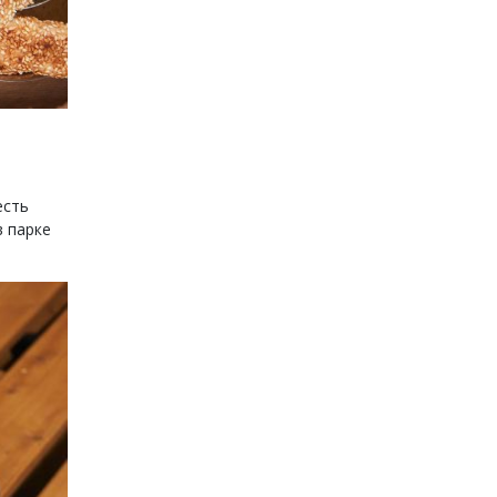
есть
в парке