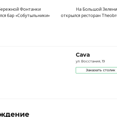
ый завтрак с черной бриошью, голубикой и двумя
 игристого
бережной Фонтанки
На Большой Зелен
й круассан с горячим ромово-кленовым сиропом
лся бар «Собутыльники»
открылся ресторан Theob
каша с крем-чизом и ягодами
 гранола с йогуртом матча и клубникой
орнадо» с обжаренным рисом, семенами льна и
Cava
ул. Восстания, 19
Заказать столик
ждение