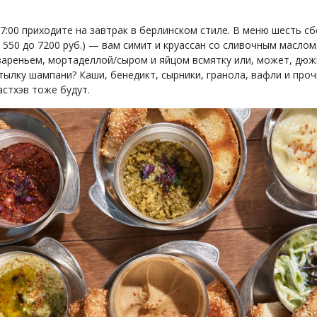
17:00 приходите на завтрак в берлинском стиле. В меню шесть с
 550 до 7200 руб.) — вам симит и круассан со сливочным маслом
ареньем, мортаделлой/сыром и яйцом всмятку или, может, дюж
тылку шампани? Каши, бенедикт, сырники, гранола, вафли и про
астхэв тоже будут.