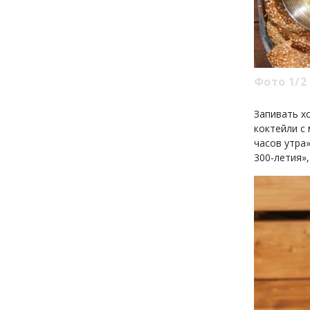
Фото 1/2
Запивать хо
коктейли с
часов утра
300-летия»,