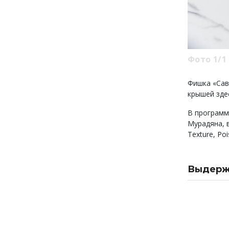
Фото 1/1
Фишка «Сав
крышей здес
В программ
Мурадяна, 
Texture, Po
Выдержк
Опоздать 
Опоздать
Целовать
Невский 