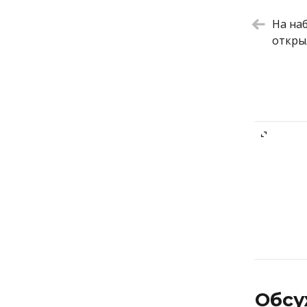
Воскресн
бокалами
На на
Токийски
откры
Овсяная 
Домашняя
Омлет «Т
авокадо
Обсу