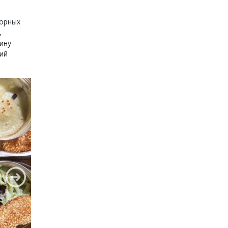
борных
,
ину
чий