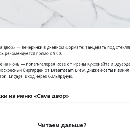
а двор» — вечеринки в дневном формате: танцевать под стекля
ь рекомендуется прямо с 9:00.
е на июнь — попап-галерея Rose от Ирэны Куксенайте и Эдуард
воскресный биргарден от Dreamteam Brew, диджей-сеты и винил
ison, Engage. Вход через бильярдную.
и из меню «Cava двор»
на мосты и остаться в центре
 на мосты и остаться на Петроградке
ся под Поцелуевым мостом
проспект в шесть часов утра
Читаем дальше?