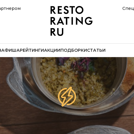
артнером
Спец
В
АФИША
РЕЙТИНГИ
АКЦИИ
ПОДБОРКИ
СТАТЬИ