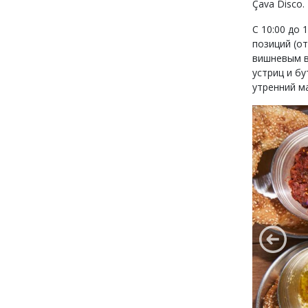
Çava Disco.
С 10:00 до 
позиций (от
вишневым в
устриц и бу
утренний м