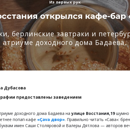
Из первых рук
осстания открылся кафе-бар 
и, берлинские завтраки и петербур
атриуме доходного дома Бадаева.
а Дубасова
графии предоставлены заведением
триуме доходного дома Бадаева на
улице Восстания,19
шумно
летнее попап-кафе
«Çava двор»
. Правильно читать «Сава»: бре
буквам имен Саши Столяровой и Валеры Дятлова — авторов ве