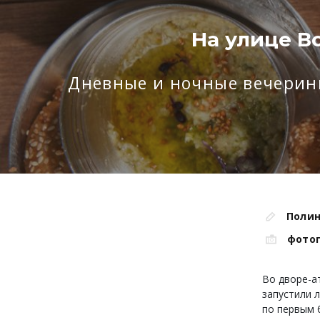
На улице В
Дневные и ночные вечеринк
Полин
фото
Во дворе-а
запустили 
по первым 