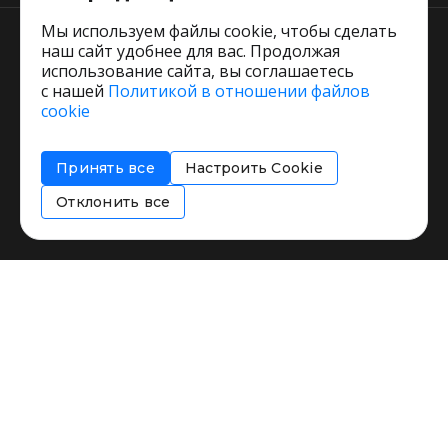
Мы используем файлы cookie, чтобы сделать
наш сайт удобнее для вас. Продолжая
использование сайта, вы соглашаетесь
с нашей
Политикой в отношении файлов
Пользовательское соглашение
cookie
Политика обработки персональных данных
Согласие на обработку персональных данных
Принять все
Настроить Cookie
Соглашение об информировании
Политика использования cookies
Отклонить все
Restorating.ru © 1999 - 2026