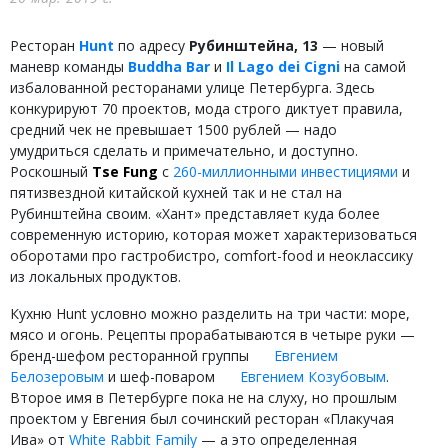
Ресторан
Hunt
по адресу
Рубинштейна, 13
— новый
маневр команды
Buddha Bar
и
Il Lago dei Cigni
на самой
избалованной ресторанами улице Петербурга. Здесь
конкурируют 70 проектов, мода строго диктует правила,
средний чек не превышает 1500 рублей — надо
умудриться сделать и примечательно, и доступно.
Роскошный
Tse Fung
с
260-миллионными инвестициями
и
пятизвездной китайской кухней так и не стал на
Рубинштейна своим. «Хант» представляет куда более
современную историю, которая может характеризоваться
оборотами про гастробистро, comfort-food и неоклассику
из локальных продуктов.
Кухню Hunt условно можно разделить на три части: море,
мясо и огонь. Рецепты прорабатываются в четыре руки —
бренд-шефом ресторанной группы
Евгением
Белозеровым
и шеф-поваром
Евгением Козубовым
.
Второе имя в Петербурге пока не на слуху, но прошлым
проектом у Евгения был сочинский ресторан «Плакучая
Ива» от
White Rabbit Family
— а это определенная