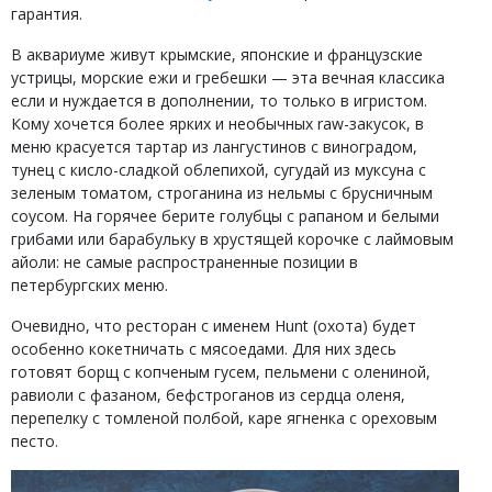
гарантия.
В аквариуме живут крымские, японские и французские
устрицы, морские ежи и гребешки — эта вечная классика
если и нуждается в дополнении, то только в игристом.
Кому хочется более ярких и необычных raw-закусок, в
меню красуется тартар из лангустинов с виноградом,
тунец с кисло-сладкой облепихой, сугудай из муксуна с
зеленым томатом, строганина из нельмы с брусничным
соусом. На горячее берите голубцы с рапаном и белыми
грибами или барабульку в хрустящей корочке с лаймовым
айоли: не самые распространенные позиции в
петербургских меню.
Очевидно, что ресторан с именем Hunt (охота) будет
особенно кокетничать с мясоедами. Для них здесь
готовят борщ с копченым гусем, пельмени с олениной,
равиоли с фазаном, бефстроганов из сердца оленя,
перепелку с томленой полбой, каре ягненка с ореховым
песто.