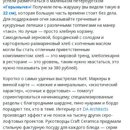
успели размечтаться о маленьком петербургском
«Горыныче»
! Получили печь-жарушку (вы видели такую в
22 см
), которая большую часть времени стоит без дела.
Для поддержания огня заказывайте гречневые и
кукурузные лепешки с различными топпингами на манер
«тако». Но лучше — просто хлебную корзину.
Самодельный зерновой, бородинский с солодом и
картофельно-размариновый хлеб с копченым маслом
могли бы стать отличным приветственным
комплиментом: хлеб — это мировой тренд, хлебопекарня
в ресторане — это уровень, таким нужно хвастаться, это
нужно показывать (не за 380 рублей).
Коротко о самых удачных выстрелах Hunt. Маркеры в
винной карте — «свежие и минеральные», «экзотический
характер», «сочные и фруктовые» — помогут
сориентироваться начинающему; специализированные
разделы с благородными шардоне, пино нуарами и бордо
порадуют тех, кто в теме. Интерьер от
DA Architects
производит эффект и не похож на тысячу других серо-
лофтовых проектов. Рукотворцы Craft Ceramica придумали
стильную фактурную посуду для каждого блюда — серии