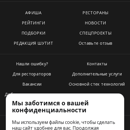
АФИША
РЕСТОРАНЫ
РЕЙТИНГИ
НОВОСТИ
ПОДБОРКИ
СПЕЦПРОЕКТЫ
РЕДАКЦИЯ ШУТИТ
Оставьте отзыв
Нашли ошибку?
Контакты
Для рестораторов
Дополнительные услуги
Вакансии
Основной стек технологий
Добавить свое заведение
Мы заботимся о вашей
Тарифы
конфиденциальности
Мы используем файлы cookie, чтобы сделать
наш сайт удобнее для вас. Продолжая