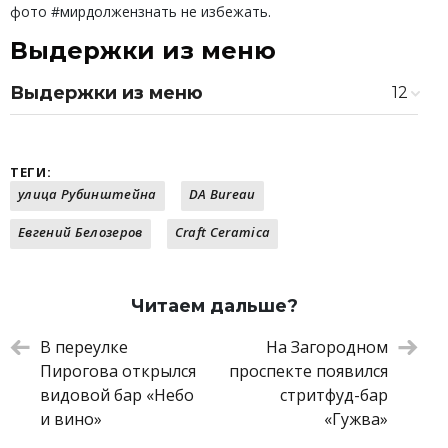
фото #мирдолжензнать не избежать.
Выдержки из меню
Выдержки из меню
12
Устрица крымская/японская/
280 ₽
французская
Гребешок с юдзу
490 ₽
ТЕГИ:
Рубленая телятина с соусом из копченого
550 ₽
улица Рубинштейна
DA Bureau
тунца
Евгений Белозеров
Craft Ceramica
Хумус из кукурузы с чипсами из семян
320 ₽
Паштет из фазана с вареньем из еловых
440 ₽
шишек
Похлебка из петуха с домашней лапшой
380 ₽
Читаем дальше?
Гречневая паста с лососем горячего
580 ₽
копчения и шпинатом
В переулке
На Загородном
Соте вонголе в собственном соку с
980 ₽
Пирогова открылся
проспекте появился
травами
видовой бар «Небо
стритфуд-бар
Томленая баранья лопатка с овощами и
890 ₽
и вино»
«Гужва»
можжевеловым маслом