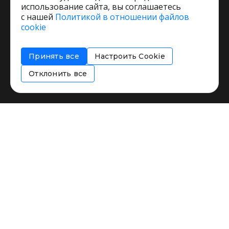
использование сайта, вы соглашаетесь
с нашей
Политикой в отношении файлов
Пользовательское соглашение
cookie
Политика обработки персональных данных
Согласие на обработку персональных данных
Принять все
Настроить Cookie
Соглашение об информировании
Политика использования cookies
Отклонить все
Restorating.ru © 1999 - 2026