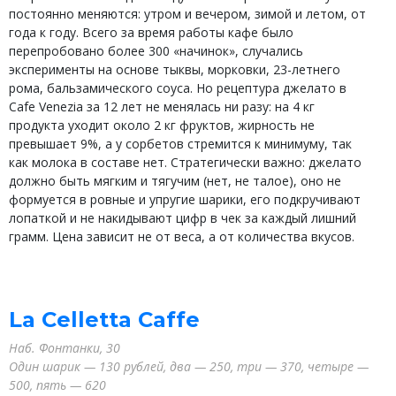
постоянно меняются: утром и вечером, зимой и летом, от
года к году. Всего за время работы кафе было
перепробовано более 300 «начинок», случались
эксперименты на основе тыквы, морковки, 23-летнего
рома, бальзамического соуса. Но рецептура джелато в
Cafe Venezia за 12 лет не менялась ни разу: на 4 кг
продукта уходит около 2 кг фруктов, жирность не
превышает 9%, а у сорбетов стремится к минимуму, так
как молока в составе нет. Стратегически важно: джелато
должно быть мягким и тягучим (нет, не талое), оно не
формуется в ровные и упругие шарики, его подкручивают
лопаткой и не накидывают цифр в чек за каждый лишний
грамм. Цена зависит не от веса, а от количества вкусов.
La Celletta Caffe
Наб. Фонтанки, 30
Один шарик — 130 рублей, два — 250, три — 370, четыре —
500, пять — 620