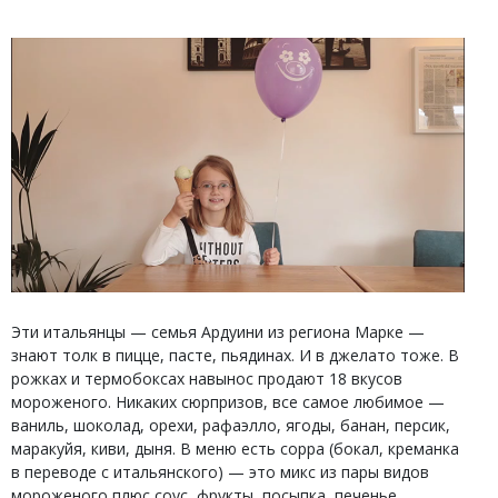
Эти итальянцы — семья Ардуини из региона Марке —
знают толк в пицце, пасте, пьядинах. И в джелато тоже. В
рожках и термобоксах навынос продают 18 вкусов
мороженого. Никаких сюрпризов, все самое любимое —
ваниль, шоколад, орехи, рафаэлло, ягоды, банан, персик,
маракуйя, киви, дыня. В меню есть coppa (бокал, креманка
в переводе с итальянского) — это микс из пары видов
мороженого плюс соус, фрукты, посыпка, печенье.