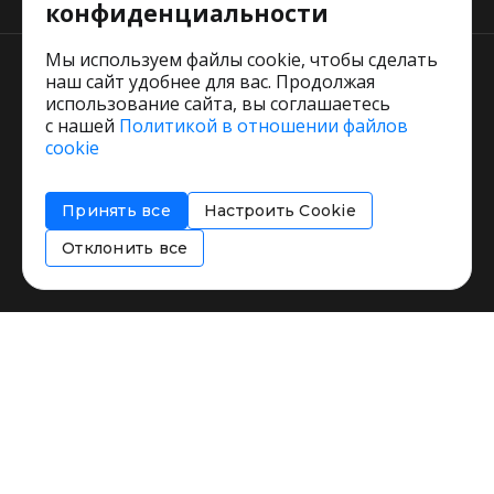
конфиденциальности
Мы используем файлы cookie, чтобы сделать
наш сайт удобнее для вас. Продолжая
использование сайта, вы соглашаетесь
с нашей
Политикой в отношении файлов
Пользовательское соглашение
cookie
Политика обработки персональных данных
Согласие на обработку персональных данных
Принять все
Настроить Cookie
Соглашение об информировании
Политика использования cookies
Отклонить все
Restorating.ru © 1999 - 2026