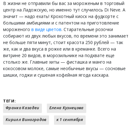
В жизни не отправили бы вас за мороженым в торговый
центр на Ладожскую, но именно тут случилось Di Neve. А
значит — надо ехать! Крохотный киоск на фудкорте с
большими амбициями и с патентом на приготовление
мороженого
в виде цветов
. Старательные розочки
собирают из двух любых вкусов, по времени это занимает
не больше пяти минут, стоит красота 250 рублей — так
же, как и два вкуса в рожке или в креманке. Всего на
витрине 20 видов, в морозильнике на подхвате еще
столько же. Главные хиты — фисташка и манго на
кокосовом молоке, самые необычные вкусы — сосновые
шишки, годжи и сушеная кофейная ягода каскара.
ТЕГИ:
Франко Казадеи
Елена Кузнецова
Кирилл Виноградов
к 1 сентября