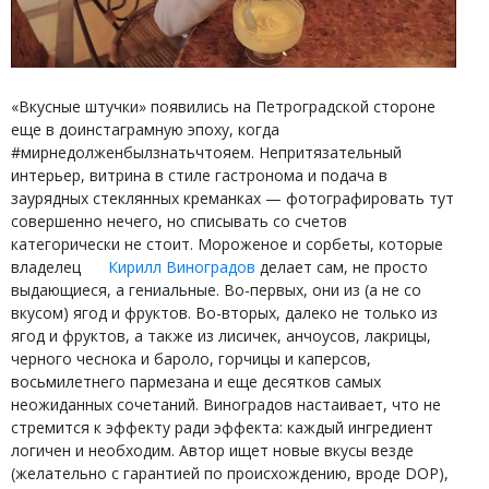
«Вкусные штучки» появились на Петроградской стороне
еще в доинстаграмную эпоху, когда
#мирнедолженбылзнатьчтояем. Непритязательный
интерьер, витрина в стиле гастронома и подача в
заурядных стеклянных креманках — фотографировать тут
совершенно нечего, но списывать со счетов
категорически не стоит. Мороженое и сорбеты, которые
владелец
Кирилл Виноградов
делает сам, не просто
выдающиеся, а гениальные. Во-первых, они из (а не со
вкусом) ягод и фруктов. Во-вторых, далеко не только из
ягод и фруктов, а также из лисичек, анчоусов, лакрицы,
черного чеснока и бароло, горчицы и каперсов,
восьмилетнего пармезана и еще десятков самых
неожиданных сочетаний. Виноградов настаивает, что не
стремится к эффекту ради эффекта: каждый ингредиент
логичен и необходим. Автор ищет новые вкусы везде
(желательно с гарантией по происхождению, вроде DOP),