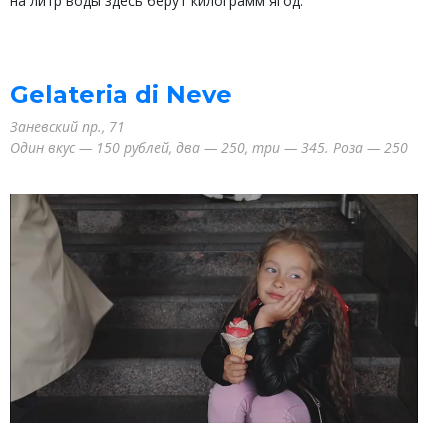
на литр воды здесь берут килограмм ягод.
Gelateria di Neve
Заневский пр., 71
Один вкус — 150 рублей, два — 250, три — 345. Роза — 250