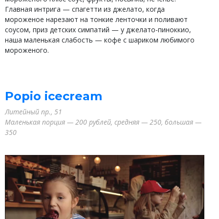
Главная интрига — спагетти из джелато, когда
мороженое нарезают на тонкие ленточки и поливают
соусом, приз детских симпатий — у джелато-пиноккио,
наша маленькая слабость — кофе с шариком любимого
мороженого.
Popio icecream
Литейный пр., 51
Маленькая порция — 200 рублей, средняя — 250, большая —
350