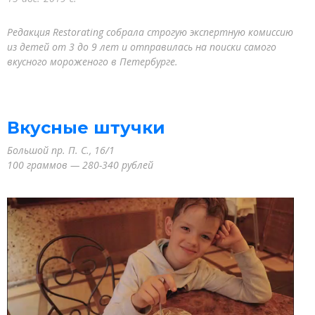
Редакция Restorating собрала строгую экспертную комиссию
из детей от 3 до 9 лет и отправилась на поиски самого
вкусного мороженого в Петербурге.
Вкусные штучки
Большой пр. П. С., 16/1
100 граммов — 280-340 рублей