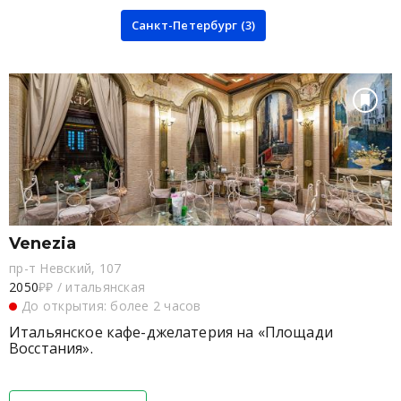
Санкт-Петербург (3)
Venezia
пр-т Невский, 107
2050
₽₽
/
итальянская
До открытия: более 2 часов
Итальянское кафе-джелатерия на «Площади
Восстания».