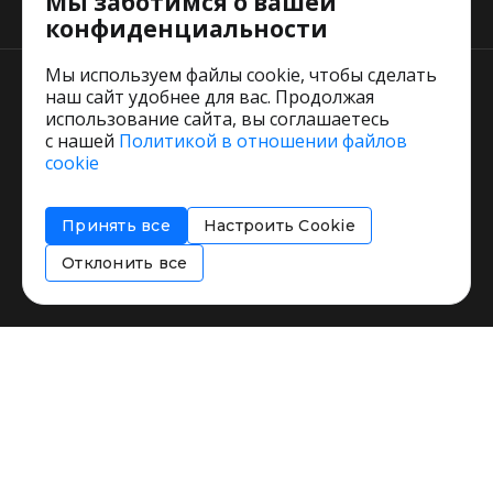
Мы заботимся о вашей
Тарифы
конфиденциальности
Мы используем файлы cookie, чтобы сделать
наш сайт удобнее для вас. Продолжая
использование сайта, вы соглашаетесь
с нашей
Политикой в отношении файлов
Пользовательское соглашение
cookie
Политика обработки персональных данных
Согласие на обработку персональных данных
Принять все
Настроить Cookie
Соглашение об информировании
Политика использования cookies
Отклонить все
Restorating.ru © 1999 - 2026