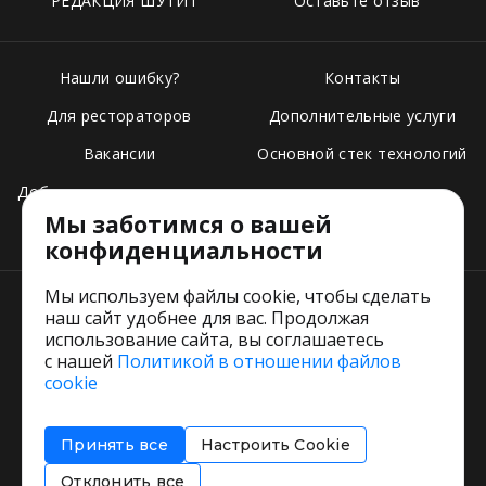
РЕДАКЦИЯ ШУТИТ
Оставьте отзыв
Нашли ошибку?
Контакты
Для рестораторов
Дополнительные услуги
Вакансии
Основной стек технологий
Добавить свое заведение
Мы заботимся о вашей
Тарифы
конфиденциальности
Мы используем файлы cookie, чтобы сделать
наш сайт удобнее для вас. Продолжая
использование сайта, вы соглашаетесь
с нашей
Политикой в отношении файлов
Пользовательское соглашение
cookie
Политика обработки персональных данных
Согласие на обработку персональных данных
Принять все
Настроить Cookie
Соглашение об информировании
Политика использования cookies
Отклонить все