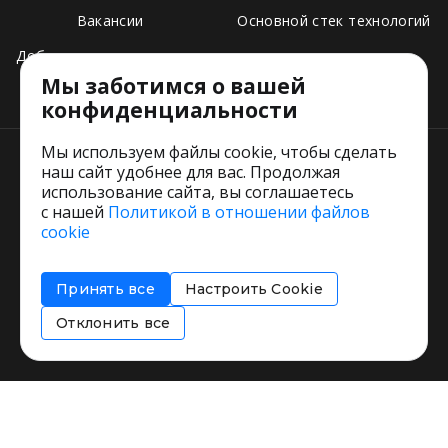
Вакансии
Основной стек технологий
Добавить свое заведение
Мы заботимся о вашей
Тарифы
конфиденциальности
Мы используем файлы cookie, чтобы сделать
наш сайт удобнее для вас. Продолжая
использование сайта, вы соглашаетесь
с нашей
Политикой в отношении файлов
Пользовательское соглашение
cookie
Политика обработки персональных данных
Согласие на обработку персональных данных
Принять все
Настроить Cookie
Соглашение об информировании
Политика использования cookies
Отклонить все
Restorating.ru © 1999 - 2026