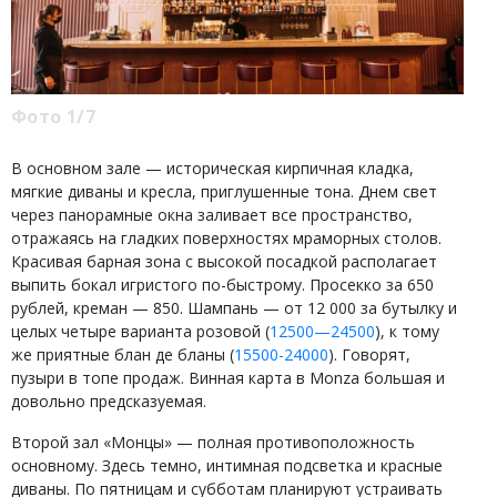
Фото 1/7
В основном зале — историческая кирпичная кладка,
мягкие диваны и кресла, приглушенные тона. Днем свет
через панорамные окна заливает все пространство,
отражаясь на гладких поверхностях мраморных столов.
Красивая барная зона с высокой посадкой располагает
выпить бокал игристого по-быстрому. Просекко за 650
рублей, креман — 850. Шампань — от 12 000 за бутылку и
целых четыре варианта розовой (
12500—24500
), к тому
же приятные блан де бланы (
15500-24000
). Говорят,
пузыри в топе продаж. Винная карта в Monza большая и
довольно предсказуемая.
Второй зал «Монцы» — полная противоположность
основному. Здесь темно, интимная подсветка и красные
диваны. По пятницам и субботам планируют устраивать