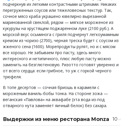
подчеркнув их легкими контрастными штрихами. Никаких
перегруженных соусов или тяжеловесных текстур. Так,
сочное мясо краба украшено ювелирно вырезанной
маринованной свеклой, рядом — мягкое мороженое из
кукурузы на хрустящем поджаренном луке (2100 руб.). А
морской вкус осьминога с гриля подчернут легкоумамным
кремом из чоризо (2700), черная треска будет с соусом из
жженого сена (1600). Морепродукты рулят, но и с мясом
все хорошо. Не забываем про пасту, здесь много
интересного и нетипичного, плюс любую пасту можно
заменить на безглютеновую. Ризотто готовят уверенно и
от всего сердца: если грибное, то уж с горкой черного
трюфеля.
В топе десертов — сочная бриошь в карамели с
мороженым ваниль-бобы тонка. На стороне зожа —
веганская «Павлова» на аквафабе (эта вода из-под
отварного нута заменяет яичный белок) без сахара.
Выдержки из меню ресторана Monza
10
Севиче из аргентинской креветки с
950 ₽