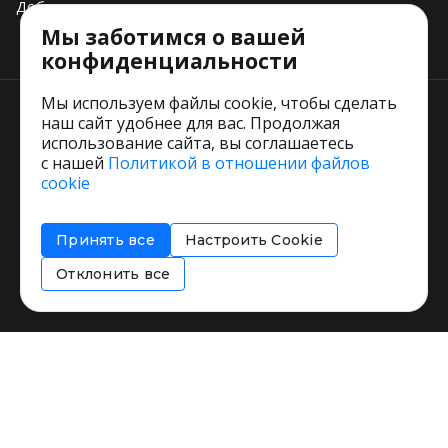
Добавить свое заведение
Мы заботимся о вашей
Тарифы
конфиденциальности
Мы используем файлы cookie, чтобы сделать
наш сайт удобнее для вас. Продолжая
использование сайта, вы соглашаетесь
с нашей
Политикой в отношении файлов
Пользовательское соглашение
cookie
Политика обработки персональных данных
Согласие на обработку персональных данных
Принять все
Настроить Cookie
Соглашение об информировании
Политика использования cookies
Отклонить все
Restorating.ru © 1999 - 2026