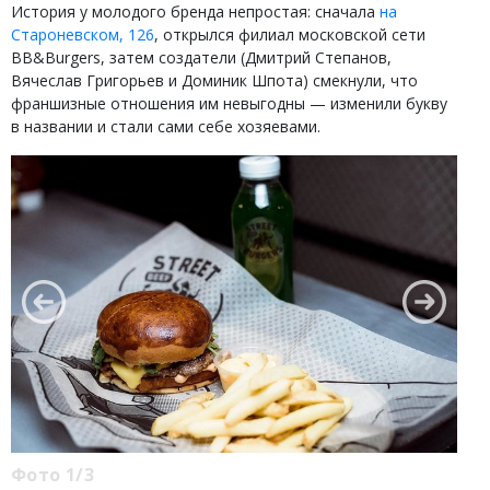
История у молодого бренда непростая: сначала
на
Староневском, 126
, открылся филиал московской сети
BB&Burgers, затем создатели (Дмитрий Степанов,
Вячеслав Григорьев и Доминик Шпота) смекнули, что
франшизные отношения им невыгодны — изменили букву
в названии и стали сами себе хозяевами.
Фото 1/3