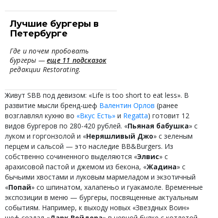
Лучшие бургеры в
Петербурге
Где и почем пробовать
бургеры —
еще 11 подсказок
редакции Restorating.
Живут SBB под девизом: «Life is too short to eat less». В
развитие мысли бренд-шеф
Валентин Орлов
(ранее
возглавлял кухню во
«Вкус Есть»
и
Regatta
) готовит 12
видов бургеров по 280-420 рублей. «
Пьяная бабушка
» с
луком и горгонзолой и «
Неряшливый Джо
» с зеленым
перцем и сальсой — это наследие BB&Burgers. Из
собственно сочиненного выделяются «
Элвис
» с
арахисовой пастой и джемом из бекона, «
Жадина
» с
бычьими хвостами и луковым мармеладом и экзотичный
«
Попай
» со шпинатом, халапеньо и гуакамоле. Временные
экспозиции в меню — бургеры, посвященные актуальным
событиям. Например, к выходу новых «Звездных Воин»
шеф создал «
Дарк Вейдера
» в черной булке с котлетой,