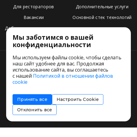
Для рестораторов
Дополнительные услуги
Вакансии
Основной стек технологий
Добавить свое заведение
Мы заботимся о вашей
Тарифы
конфиденциальности
Мы используем файлы cookie, чтобы сделать
наш сайт удобнее для вас. Продолжая
использование сайта, вы соглашаетесь
с нашей
Политикой в отношении файлов
Пользовательское соглашение
cookie
Политика обработки персональных данных
Согласие на обработку персональных данных
Принять все
Настроить Cookie
Соглашение об информировании
Политика использования cookies
Отклонить все
Restorating.ru © 1999 - 2026