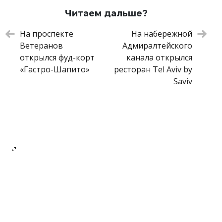
тминой и яблоком
Читаем дальше?
Сморреброд с сыром с голубой плесенью
450 ₽
и фундуком
На проспекте
На набережной
Скандинавский гороховый суп
350 ₽
Ветеранов
Адмиралтейского
Инстербанд
350 ₽
открылся фуд-корт
канала открылся
Питтипанна
220 ₽
«Гастро-Шапито»
ресторан Tel Aviv by
Елеброд
200 ₽
Saviv