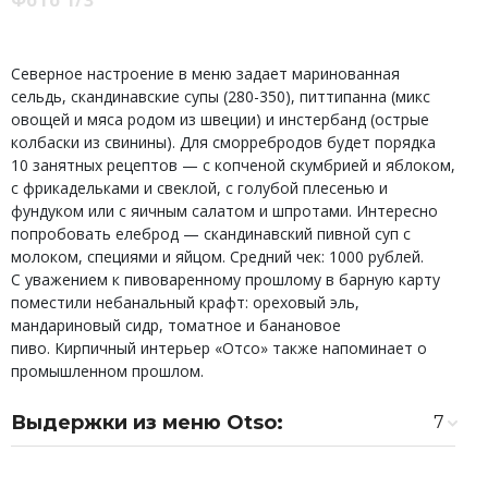
Фото 1/3
Северное настроение в меню задает маринованная
сельдь, скандинавские супы (280-350), питтипанна (микс
овощей и мяса родом из швеции) и инстербанд (острые
колбаски из свинины). Для сморребродов будет порядка
10 занятных рецептов — с копченой скумбрией и яблоком,
с фрикадельками и свеклой, с голубой плесенью и
фундуком или с яичным салатом и шпротами. Интересно
попробовать елеброд — скандинавский пивной суп с
молоком, специями и яйцом. Средний чек: 1000 рублей.
С уважением к пивоваренному прошлому в барную карту
поместили небанальный крафт: ореховый эль,
мандариновый сидр, томатное и банановое
пиво. Кирпичный интерьер «Отсо» также напоминает о
промышленном прошлом.
Выдержки из меню Otso:
7
Сельдь маринованная в горчице
350 ₽
Сморреброд с копченой скумбрией,
350 ₽