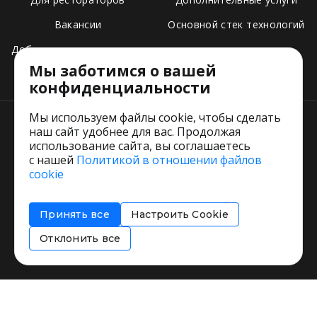
Вакансии
Основной стек технологий
Добавить свое заведение
Мы заботимся о вашей
Тарифы
конфиденциальности
Мы используем файлы cookie, чтобы сделать
наш сайт удобнее для вас. Продолжая
использование сайта, вы соглашаетесь
с нашей
Политикой в отношении файлов
Пользовательское соглашение
cookie
Политика обработки персональных данных
Согласие на обработку персональных данных
Принять все
Настроить Cookie
Соглашение об информировании
Политика использования cookies
Отклонить все
Restorating.ru © 1999 - 2026