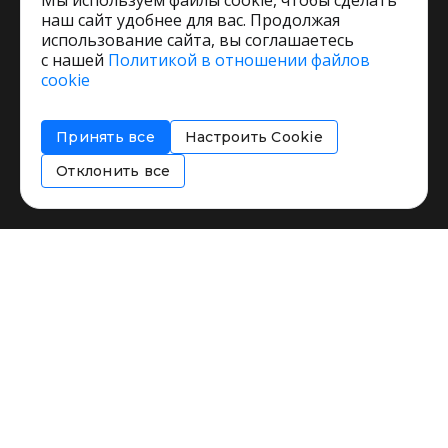
Мы используем файлы cookie, чтобы сделать
наш сайт удобнее для вас. Продолжая
использование сайта, вы соглашаетесь
с нашей
Политикой в отношении файлов
Пользовательское соглашение
cookie
Политика обработки персональных данных
Согласие на обработку персональных данных
Принять все
Настроить Cookie
Соглашение об информировании
Политика использования cookies
Отклонить все
Restorating.ru © 1999 - 2026