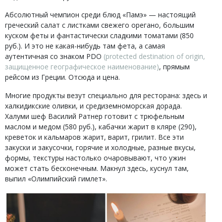
Абсолютный чемпион среди блюд «Памэ» — настоящий
греческий салат с листками свежего орегано, большим
куском феты и фантастически сладкими томатами (850
руб.). И это не какая-нибудь там фета, а самая
аутентичная со знаком PDO
(protected destination of origin,
защищенное географическое наименование)
, прямым
рейсом из Греции. Отсюда и цена.
Многие продукты везут специально для ресторана: здесь и
халкидикские оливки, и средиземноморская дорада.
Халуми шеф Василий Ратнер готовит с трюфельным
маслом и медом (580 руб.), кабачки жарит в кляре (290),
креветок и кальмаров жарит, варит, грилит. Все эти
закуски и закусочки, горячие и холодные, разные вкусы,
формы, текстуры настолько очаровывают, что ужин
может стать бесконечным. Макнул здесь, куснул там,
выпил «Олимпийский гимлет».