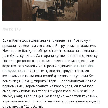
Фото 1/3
Еда в Pame домашняя или напоминает ее. Поэтому и
приходить имеет смысл с семьей, друзьями, знакомыми.
Некоторые блюда вообще готовят только на компанию,
да и бутылку вина с Санторини лучше пить не в одиночку.
Начало греческого застолья — мезе или мезедес. Если
коротко, это маленькие тарелки с дипами
(от англ. dip —
погружаться)
, в которые нужно занырнуть теплыми
кусочками питы: канонический дзадзики с огурцами без
семечек (350 руб.), тирокафтери — перемолотая фета с
перцем (420), тарамасалата из картофеля, сливочного
сыра, икры копченой трески с икрой красной и зеленью
сверху (340). Главная фишка и задача — заставить этими
тарелочками весь стол. Теплую питу со специями продают
отдельно за 120 рублей.