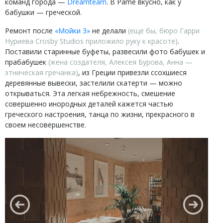
команд города —
Dreamteam
. В Pame вкусно, как у
бабушки — греческой.
Ремонт после
«Мойки 3»
не делали
(еще бы, бюро Гарри
Нуриева Crosby Studios приложило руку к красоте)
.
Поставили старинные буфеты, развесили фото бабушек и
прабабушек
(жена создателя, Алексея Бурова, Анна —
этническая гречанка)
, из Греции привезли ссохшиеся
деревянные вывески, застелили скатерти — можно
открываться. Эта легкая небрежность, смешение
совершенно инородных деталей кажется частью
греческого настроения, танца по жизни, прекрасного в
своем несовершенстве.