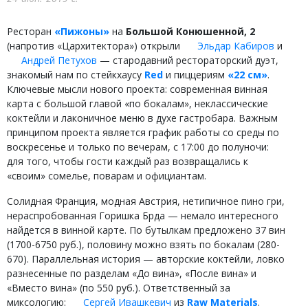
Ресторан
«Пижоны»
на
Большой Конюшенной, 2
(напротив «Цархитектора») открыли
Эльдар Кабиров
и
Андрей Петухов
— стародавний рестораторский дуэт,
знакомый нам по стейкхаусу
Red
и пиццериям
«22 см»
.
Ключевые мысли нового проекта: современная винная
карта с большой главой «по бокалам», неклассические
коктейли и лаконичное меню в духе гастробара. Важным
принципом проекта является график работы со среды по
воскресенье и только по вечерам, с 17:00 до полуночи:
для того, чтобы гости каждый раз возвращались к
«своим» сомелье, поварам и официантам.
Солидная Франция, модная Австрия, нетипичное пино гри,
нераспробованная Горишка Брда — немало интересного
найдется в винной карте. По бутылкам предложено 37 вин
(1700-6750 руб.), половину можно взять по бокалам (280-
670). Параллельная история — авторские коктейли, ловко
разнесенные по разделам «До вина», «После вина» и
«Вместо вина» (по 550 руб.). Ответственный за
миксологию:
Сергей Ивашкевич
из
Raw Materials
.