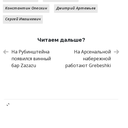
Говяжий язык с вешенками и зеленым
570 ₽
Константин Опескин
Дмитрий Артемьев
карри
Паштет из печени кролика с фисташками
390 ₽
Сергей Ивашкевич
и острой карамелью из граната
Лангустины в темпуре с кунжутным
460 ₽
соусом
Читаем дальше?
Маття ганаш с ревенем, базиликом и
370 ₽
соком из щавеля
На Рубинштейна
На Арсенальной
появился винный
набережной
бар Zazazu
работают Grebeshki