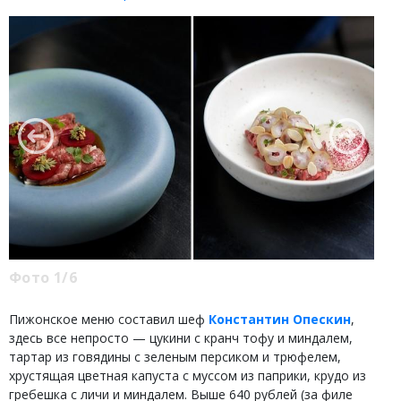
Фото 1/6
Пижонское меню составил шеф
Константин Опескин
,
здесь все непросто — цукини с кранч тофу и миндалем,
тартар из говядины с зеленым персиком и трюфелем,
хрустящая цветная капуста с муссом из паприки, крудо из
гребешка с личи и миндалем. Выше 640 рублей (за филе