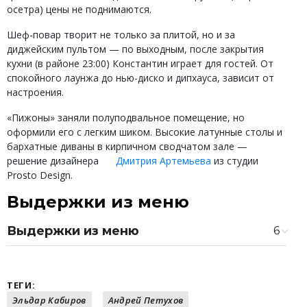
осетра) цены не поднимаются.
Шеф-повар творит не только за плитой, но и за
диджейским пультом — по выходным, после закрытия
кухни (в районе 23:00) Константин играет для гостей. От
спокойного лаунжа до нью-диско и дипхауса, зависит от
настроения.
«Пижоны» заняли полуподвальное помещение, но
оформили его с легким шиком. Высокие латунные столы и
бархатные диваны в кирпичном сводчатом зале —
решение дизайнера
Дмитрия Артемьева
из студии
Prosto Design.
Выдержки из меню
Выдержки из меню
6
Брускетта со страчателлой и пармской
240 ₽
ветчиной
Дыня «Болло» с пармской ветчиной и
360 ₽
ТЕГИ:
маслом из копченой паприки
Эльдар Кабиров
Андрей Петухов