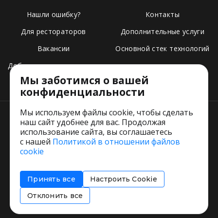
Нашли ошибку?
Контакты
Для рестораторов
Дополнительные услуги
Вакансии
Основной стек технологий
Добавить свое заведение
Мы заботимся о вашей
Тарифы
конфиденциальности
Мы используем файлы cookie, чтобы сделать
наш сайт удобнее для вас. Продолжая
использование сайта, вы соглашаетесь
с нашей
Политикой в отношении файлов
Пользовательское соглашение
cookie
Политика обработки персональных данных
Согласие на обработку персональных данных
Принять все
Настроить Cookie
Соглашение об информировании
Политика использования cookies
Отклонить все
Restorating.ru © 1999 - 2026