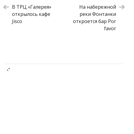
Стейк из лосося с авокадо гриль и
1 250 ₽
В ТРЦ «Галерея»
На набережной
томатной пастой
открылось кафе
реки Фонтанки
Грибное консоме с молодыми овощами
480 ₽
Jisco
откроется бар Por
Том-ям с гребешками, креветками и
850 ₽
favor
мидиями