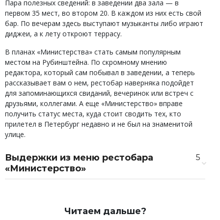
Пара полезных сведений: в заведении два зала — в
первом 35 мест, во втором 20. В каждом из них есть свой
бар. По вечерам здесь выступают музыканты либо играют
диджеи, а к лету откроют террасу.
В планах «Министерства» стать самым популярным
местом на Рубинштейна. По скромному мнению
редактора, который сам побывал в заведении, а теперь
рассказывает вам о нем, рестобар наверняка подойдет
для запоминающихся свиданий, вечеринок или встреч с
друзьями, коллегами. А еще «Министерство» вправе
получить статус места, куда стоит сводить тех, кто
прилетел в Петербург недавно и не был на знаменитой
улице.
Выдержки из меню рестобара
5
«Министерство»
Паста с вонголе и гребешком в соусе на
950 ₽
основе белого вина с эстрагоном
Осьминог с черным картофелем и
2 100 ₽
Читаем дальше?
соусом ромеско