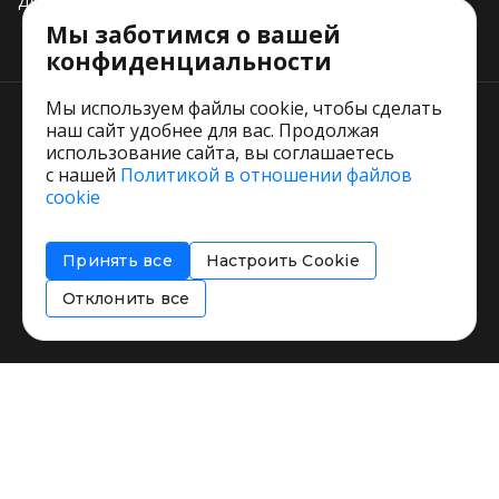
Добавить свое заведение
Мы заботимся о вашей
Тарифы
конфиденциальности
Мы используем файлы cookie, чтобы сделать
наш сайт удобнее для вас. Продолжая
использование сайта, вы соглашаетесь
с нашей
Политикой в отношении файлов
Пользовательское соглашение
cookie
Политика обработки персональных данных
Согласие на обработку персональных данных
Принять все
Настроить Cookie
Соглашение об информировании
Политика использования cookies
Отклонить все
Restorating.ru © 1999 - 2026