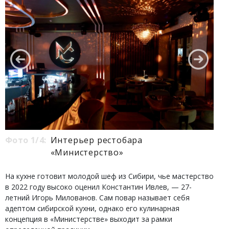
Фото 1/4:
Интерьер рестобара
«Министерство»
На кухне готовит молодой шеф из Сибири, чье мастерство
в 2022 году высоко оценил Константин Ивлев, — 27-
летний Игорь Милованов. Сам повар называет себя
адептом сибирской кухни, однако его кулинарная
концепция в «Министерстве» выходит за рамки