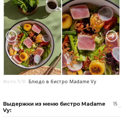
Фото 1/9:
Блюдо в бистро Madame Vy
Выдержки из меню бистро Madame
15
Vy:
Битые огурцы
210 ₽
Кимчи
210 ₽