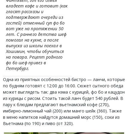
Фантхьет, где его семья
владеет кафе и готовит (как
гласят рассказы и
подтверждают очереди из
гостей) отменный суп фо бо
вот уже на протяжении 50
лет. С раннего детства шеф
помогал на кухне, а после
выпуска из школы поехал в
Хошимин, чтобы обучиться
на повара. Рецепт родного
фо бо шеф привез в
Петербург.
Одна из приятных особенностей бистро — ланчи, которые
по будням готовят с 12:00 до 16:00. Сюжет сытного обеда
может выглядеть так: два нэма с курицей, фо бо и кацудон
из курицы с рисом. Стоить такой ланч будет 540 рублей. В
пару к блюдам предлагают вьетнамский кофе (270),
имбирно-лимонный чай (200) или манго шейк (360). Также
в меню напитков найдутся домашний морс (150), соки из
Вьетнама (по 190) и пиво (от 320).