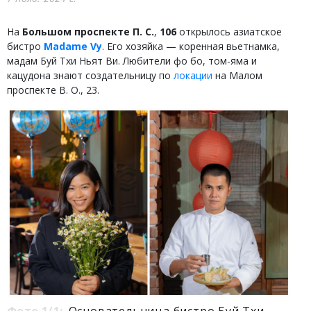
На
Большом проспекте П. С.
,
106
открылось азиатское
бистро
Madame Vy
. Его хозяйка — коренная вьетнамка,
мадам Буй Тхи Ньят Ви. Любители фо бо, том-яма и
кацудона знают создательницу по
локации
на Малом
проспекте В. О., 23.
Фото 1/1:
Основательница бистро Буй Тхи