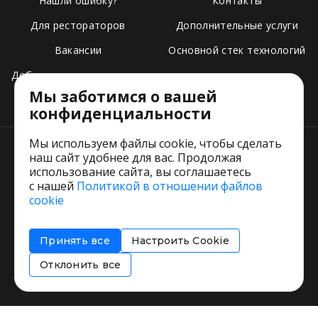
Нашли ошибку?
Контакты
Для рестораторов
Дополнительные услуги
Вакансии
Основной стек технологий
Добавить свое заведение
Мы заботимся о вашей
Тарифы
конфиденциальности
Мы используем файлы cookie, чтобы сделать
наш сайт удобнее для вас. Продолжая
использование сайта, вы соглашаетесь
с нашей
Политикой в отношении файлов
Пользовательское соглашение
cookie
Политика обработки персональных данных
Согласие на обработку персональных данных
Принять все
Настроить Cookie
Соглашение об информировании
Политика использования cookies
Отклонить все
Restorating.ru © 1999 - 2026