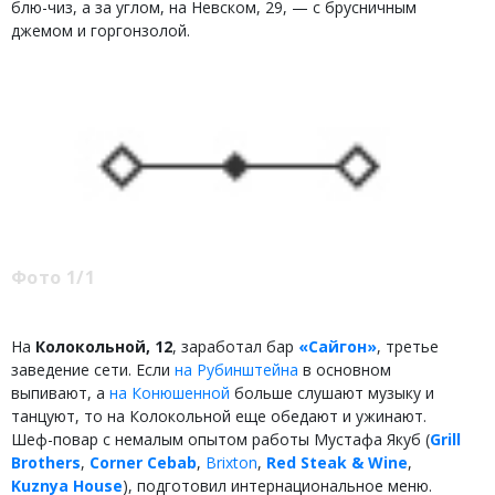
блю-чиз, а за углом, на Невском, 29, — с брусничным
джемом и горгонзолой.
Фото 1/1
На
Колокольной, 12
, заработал бар
«Сайгон»
, третье
заведение сети. Если
на Рубинштейна
в основном
выпивают, а
на Конюшенной
больше слушают музыку и
танцуют, то на Колокольной еще обедают и ужинают.
Шеф-повар с немалым опытом работы Мустафа Якуб (
Grill
Brothers
,
Corner Cebab
,
Brixton
,
Red Steak & Wine
,
Kuznya House
), подготовил интернациональное меню.