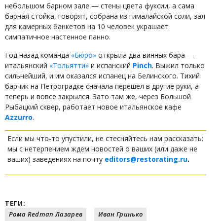
небольшом барном зале — стены цвета фуксии, а сама
барная стойка, говорят, собрана из гималайской соли, зал
для камерных банкетов на 10 человек украшает
симпатичное настенное панно.
Год назад команда
«Бюро»
открыла два винных бара —
итальянский
«Тольятти»
и испанский
Pinch
. Выжил только
сильнейший, и им оказался испанец на Белинского. Тихий
барчик на Петроградке сначала перешел в другие руки, а
теперь и вовсе закрылся. Зато там же, через Большой
Рыбацкий сквер, работает новое итальянское кафе
Azzurro
.
Если мы что-то упустили, не стесняйтесь нам рассказать:
мы с нетерпением ждем новостей о ваших (или даже не
ваших) заведениях на почту
editors@restorating.ru
.
ТЕГИ:
Рома Redman Лазарев
Иван Гринько