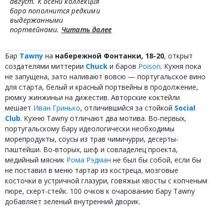
август. К осени коллекция
бара пополнится редкими
выдержанными
портвейнами.
Читать далее
Бар
Tawny
на
набережной Фонтанки, 18-20
, открыт
создателями миттерии
Chuck
и баров
Poison
. Кухня пока
не запущена, зато наливают вовсю — португальское вино
для старта, белый и красный портвейны в продолжение,
рюмку жинжиньи на дижестив. Авторские коктейли
мешает
Иван Гринько
, отличившийся за стойкой
Social
Club
. Кухню Tawny отличают два мотива. Во-первых,
португальскому бару идеологически необходимы
морепродукты, соусы из трав чимичурри, десерты-
паштейши. Во-вторых, шеф и совладелец проекта,
медийный мясник
Рома Рэдман
не был бы собой, если бы
не поставил в меню тартар из костреца, мозговые
косточки в устричной глазури, говяжьи хвосты с копченым
пюре, скерт-стейк. 100 очков к очарованию бару Tawny
добавляет зеленый внутренний дворик.