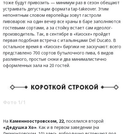
тоже будут привозить — минимум раз в сезон обещают
устраивать дегустации формата tap-takeover. Этим
непонятным словом европейцы зовут гастроли
пивоваров: на один вечер все краны в баре заполняются
гостевыми сортами, а за стойку встает сам идеолог-
производитель. Так, в сентябре в «Киоске» пройдет
первая подобная встреча с итальянцами Del Ducato. В
остальное время в «Киоске» биргики не заскучают: всего
представлено 700 сортов бутылочного пива, 6 видов
разливного, простые снэки и два минималистично
оформленных зала на 20 гостей.
Фото 1/1
На
Каменноостровском, 22,
поселился второй
«Дедушка Хо»
. Как и в первом заведении (на
Лермонтовском, 10) здесь добродушно встречают пол-