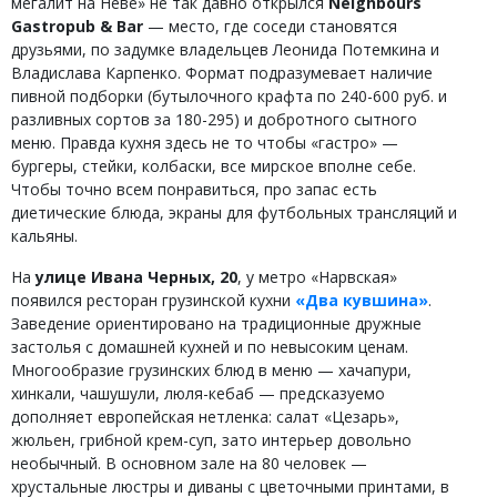
мегалит на Неве» не так давно открылся
Neighbours
Gastropub & Bar
— место, где соседи становятся
друзьями, по задумке владельцев Леонида Потемкина и
Владислава Карпенко. Формат подразумевает наличие
пивной подборки (бутылочного крафта по 240-600 руб. и
разливных сортов за 180-295) и добротного сытного
меню. Правда кухня здесь не то чтобы «гастро» —
бургеры, стейки, колбаски, все мирское вполне себе.
Чтобы точно всем понравиться, про запас есть
диетические блюда, экраны для футбольных трансляций и
кальяны.
На
улице Ивана Черных, 20
, у метро «Нарвская»
появился ресторан грузинской кухни
«Два кувшина»
.
Заведение ориентировано на традиционные дружные
застолья с домашней кухней и по невысоким ценам.
Многообразие грузинских блюд в меню — хачапури,
хинкали, чашушули, люля-кебаб — предсказуемо
дополняет европейская нетленка: салат «Цезарь»,
жюльен, грибной крем-суп, зато интерьер довольно
необычный. В основном зале на 80 человек —
хрустальные люстры и диваны с цветочными принтами, в