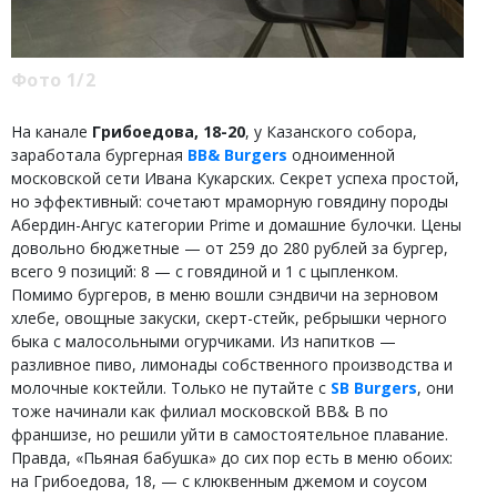
Фото 1/2
На канале
Грибоедова, 18-20
, у Казанского собора,
заработала бургерная
BB& Burgers
одноименной
московской сети Ивана Кукарских. Секрет успеха простой,
но эффективный: сочетают мраморную говядину породы
Абердин-Ангус категории Prime и домашние булочки. Цены
довольно бюджетные — от 259 до 280 рублей за бургер,
всего 9 позиций: 8 — с говядиной и 1 с цыпленком.
Помимо бургеров, в меню вошли сэндвичи на зерновом
хлебе, овощные закуски, скерт-стейк, ребрышки черного
быка с малосольными огурчиками. Из напитков —
разливное пиво, лимонады собственного производства и
молочные коктейли. Только не путайте с
SB Burgers
, они
тоже начинали как филиал московской BB& B по
франшизе, но решили уйти в самостоятельное плавание.
Правда, «Пьяная бабушка» до сих пор есть в меню обоих:
на Грибоедова, 18, — с клюквенным джемом и соусом