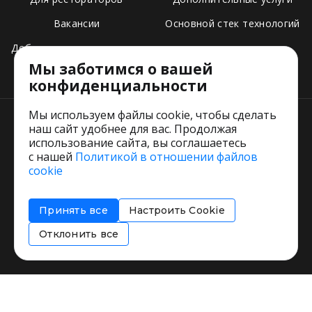
Вакансии
Основной стек технологий
Добавить свое заведение
Мы заботимся о вашей
Тарифы
конфиденциальности
Мы используем файлы cookie, чтобы сделать
наш сайт удобнее для вас. Продолжая
использование сайта, вы соглашаетесь
с нашей
Политикой в отношении файлов
Пользовательское соглашение
cookie
Политика обработки персональных данных
Согласие на обработку персональных данных
Принять все
Настроить Cookie
Соглашение об информировании
Политика использования cookies
Отклонить все
Restorating.ru © 1999 - 2026