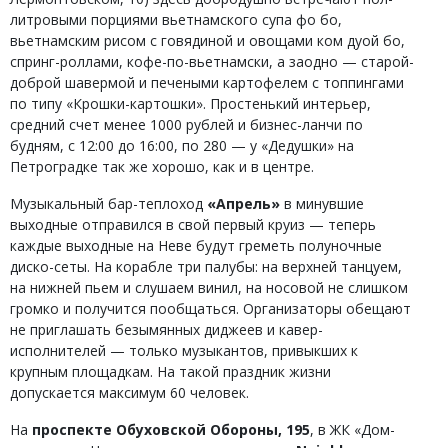
литровыми порциями вьетнамского супа фо бо,
вьетнамским рисом с говядиной и овощами ком дуой бо,
спринг-роллами, кофе-по-вьетнамски, а заодно — старой-
доброй шавермой и печеными картофелем с топпингами
по типу «Крошки-картошки». Простенький интерьер,
средний счет менее 1000 рублей и бизнес-ланчи по
будням, с 12:00 до 16:00, по 280 — у «Дедушки» на
Петроградке так же хорошо, как и в центре.
Музыкальный бар-теплоход
«Апрель»
в минувшие
выходные отправился в свой первый круиз — теперь
каждые выходные на Неве будут греметь полуночные
диско-сеты. На корабле три палубы: на верхней танцуем,
на нижней пьем и слушаем винил, на носовой не слишком
громко и получится пообщаться. Организаторы обещают
не приглашать безымянных диджеев и кавер-
исполнителей — только музыкантов, привыкших к
крупным площадкам. На такой праздник жизни
допускается максимум 60 человек.
На
проспекте Обуховской Обороны, 195
, в ЖК «Дом-