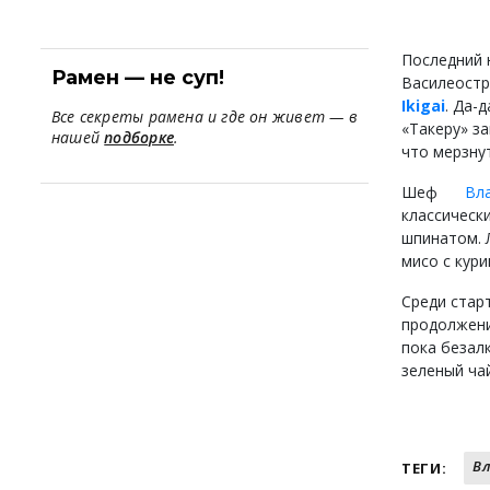
Последний 
Рамен — не суп!
Василеостр
Ikigai
. Да-
Все секреты рамена и где он живет — в
«Такеру» з
нашей
подборке
.
что мерзнут
Шеф
Вл
классическ
шпинатом. 
мисо с кур
Среди стар
продолжени
пока безал
зеленый чай
В
ТЕГИ: