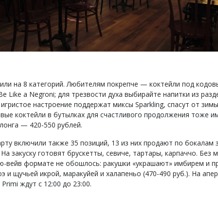
или на 8 категорий. Любителям покрепче — коктейли под кодо
e Like a Negroni; для трезвости духа выбирайте напитки из разде
 игристое настроение поддержат миксы Sparkling, спасут от зим
товые коктейли в бутылках для счастливого продолжения тоже и
лонга — 420-550 рублей.
рту включили также 35 позиций, 13 из них продают по бокалам з
 На закуску готовят брускетты, севиче, тартары, карпаччо. Без 
ью-вейв формате не обошлось: ракушки «украшают» имбирем и 
э и щучьей икрой, маракуйей и халапеньо (470-490 руб.). На апе
Primi ждут с 12:00 до 23:00.