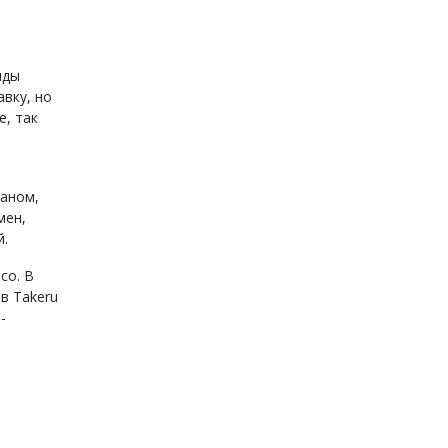
нды
авку, но
, так
заном,
мен,
й.
со. В
в Takeru
-