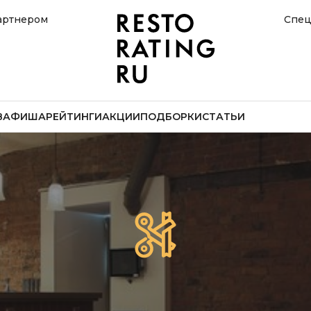
артнером
Спец
В
АФИША
РЕЙТИНГИ
АКЦИИ
ПОДБОРКИ
СТАТЬИ