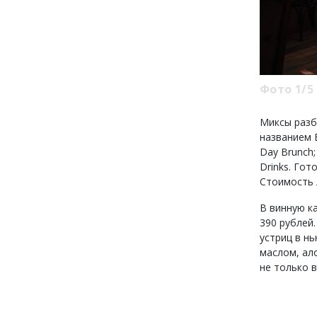
Фото 1/5
Миксы разб
названием B
Day Brunch;
Drinks. Го
Стоимость 
В винную ка
390 рублей.
устриц в н
маслом, ало
не только в 