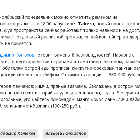
ноябрьский понедельник можно отметить раменом на
овском рынке — в 18:00 запустился
Takeru
, новый проект кома
да, фуд-пространства сейчас работают только навынос и на дост
анимает отдельный расписной промышленный контейнер во дворе
ь не придется.
адимир Конюхов
готовит рамены 8 разновидностей. Наравне с
им есть вегетарианский с грибами и томатный с беконом, парме
Любителям острой еды прописан кунжутно-ореховый тан-тан ра
ицей или кимчи с ростбифом. Стоимость порции — 380-490 рубле
теров-панчанов: кимчи, пряные эдамаме, баклажаны в остром ми
и паназиатских историй — удоны, хенд-роллы, гедза. Вечеринки 
когольные, угощайтесь лимонадом: манго-кокос-лайм, личи-лайм
, сенча-лимон-базилик (190-250 руб.).
ладимир Конюхов
Алексей Голощапов