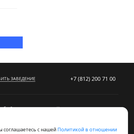
+7 (812)
200 71 00
ИТЬ ЗАВЕДЕНИЕ
ибку?
Контакты
ораторов
Дополнительные услуги
вы соглашаетесь с нашей
Политикой в отношении
Основной стек технологий