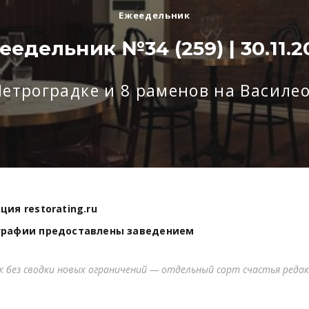
Ежеедельник
еедельник №34 (259) | 30.11.2
Петроградке и 8 раменов на Василе
ция restorating.ru
графии предоставлены заведением
к без сводки новых ограничений — отдельный сорт счастья реда