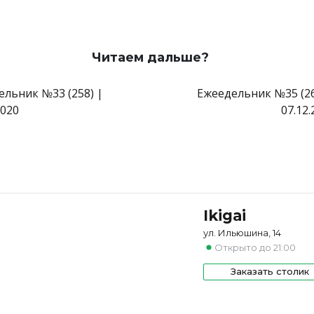
Читаем дальше?
ельник №33 (258) |
Ежеедельник №35 (26
2020
07.12.
Ikigai
ул. Ильюшина, 14
Открыто до 21:00
Заказать столик