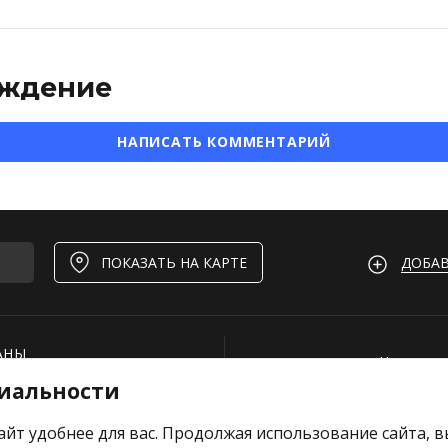
ждение
НАПИСАТЬ КОММЕНТАРИЙ
ДОБАВ
ПОКАЗАТЬ НА КАРТЕ
АНЫ
Нашли ош
иальности
И
Для рест
ОЕКТЫ
айт удобнее для вас. Продолжая использование сайта, 
Вакансии