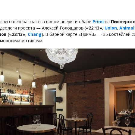
ошего вечера знают в новом аперитив-баре
Primi
на
Пионерск
деологи проекта — Алексей Голощапов (
«22:13»
,
Union
,
Animal
нов
(
«22:13»
,
Chang
). В барной карте «Прими» — 35 коктейлей с
морскими мотивами.