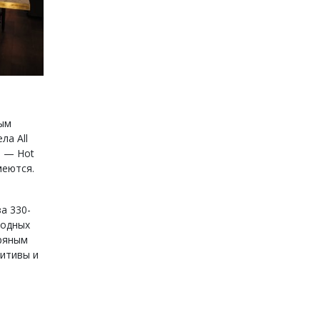
вым
ла All
ы — Hot
меются.
а 330-
модных
пряным
ритивы и