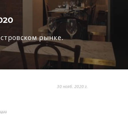
020
островском рынке.
30 нояб. 2020 г.
кции