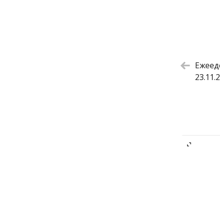
Ежеед
23.11.