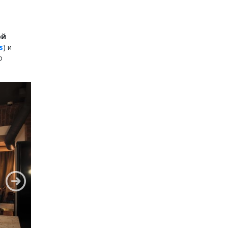
ой
s
) и
о