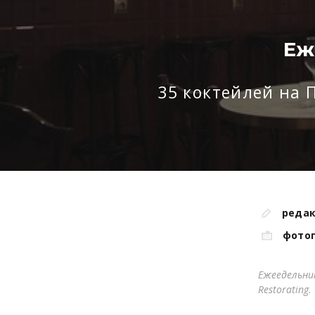
Еж
35 коктейлей на 
редак
фото
Ежеедельни
Restorating.