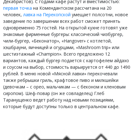
Декабристов). С годами кафе растут и вместимостью:
первая точка
на Комендантском рассчитана на 20
человек,
лавка на Перекопской
умещает полсотни, новое
заведение по завершении всех работ сможет принять
одновременно 75 гостей. На открытой кухне готовят уже
знакомые фирменные бургеры: классический чизбургер,
чили-бургер, «Беконатор», «Hangover» с котлетой,
хэшбрауни, яичницей и огурцами, «Mashroom trip» или
шестиэтажный «Champion». Всего предложено 12
вариантов, каждый бургер подается с картофелем айдахо
и соусом на выбор, стоимость варьируется от 440 до 1490
рублей. В меню новой «Мясной лавки» перекочевали
также ребрышки гриль, крафтовое пиво и милкшейки
(девочкам – с орео, мальчикам — с беконом и кленовым
сиропом). Шеф-повар (он же совладелец) Глеб
Таранущенко ведет работу над новыми позициями,
которые будут доступны только в центральном кафе.