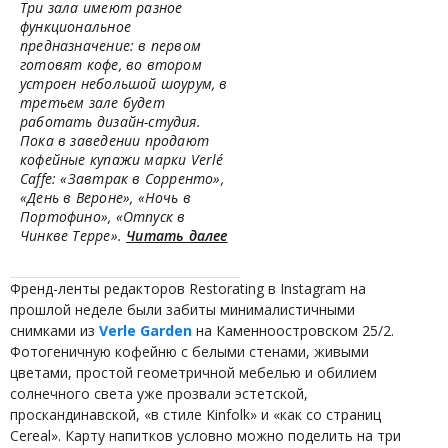
Три зала имеют разное
функциональное
предназначение: в первом
готовят кофе, во втором
устроен небольшой шоурум, в
третьем зале будет
работать дизайн-студия.
Пока в заведении продают
кофейные купажи марки Verlé
Caffe: «Завтрак в Сорренто»,
«День в Вероне», «Ночь в
Портофино», «Отпуск в
Чинкве Терре».
Читать далее
Френд-ленты редакторов Restorating в Instagram на
прошлой неделе были забиты минималистичными
снимками из
Verle Garden
на Каменноостровском 25/2.
Фотогеничную кофейню с белыми стенами, живыми
цветами, простой геометричной мебелью и обилием
солнечного света уже прозвали эстетской,
проскандинавской, «в стиле Kinfolk» и «как со страниц
Cereal». Карту напитков условно можно поделить на три