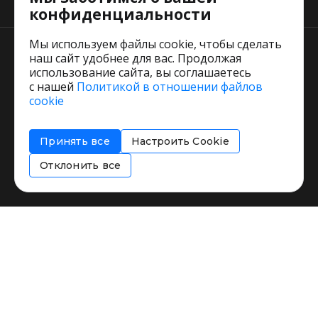
Тарифы
конфиденциальности
Мы используем файлы cookie, чтобы сделать
наш сайт удобнее для вас. Продолжая
использование сайта, вы соглашаетесь
с нашей
Политикой в отношении файлов
Пользовательское соглашение
cookie
Политика обработки персональных данных
Согласие на обработку персональных данных
Принять все
Настроить Cookie
Соглашение об информировании
Политика использования cookies
Отклонить все
Restorating.ru © 1999 - 2026