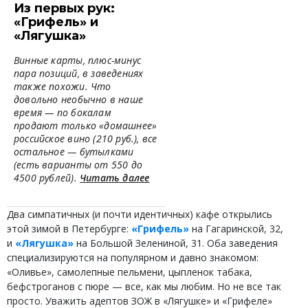
Из первых рук:
«Грифель» и
«Лягушка»
Винные карты, плюс-минус
пара позиций, в заведениях
также похожи. Что
довольно необычно в наше
время — по бокалам
продают только «домашнее»
российское вино (210 руб.), все
остальное — бутылками
(есть варианты от 550 до
4500 рублей).
Читать далее
Два симпатичных (и почти идентичных) кафе открылись
этой зимой в Петербурге:
«Грифель»
на Гагаринской, 32,
и
«Лягушка»
на Большой Зелениной, 31. Оба заведения
специализируются на популярном и давно знакомом:
«Оливье», самолепные пельмени, цыпленок табака,
бефстроганов с пюре — все, как мы любим. Но не все так
просто. Уважить адептов ЗОЖ в «Лягушке» и «Грифеле»