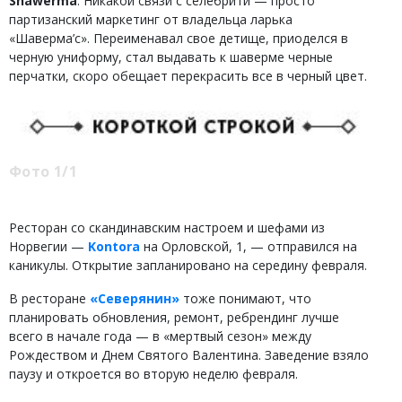
Shawerma
. Никакой связи с селебрити — просто
партизанский маркетинг от владельца ларька
«Шаверма’c». Переименавал свое детище, приоделся в
черную униформу, стал выдавать к шаверме черные
перчатки, скоро обещает перекрасить все в черный цвет.
Фото 1/1
Ресторан со скандинавским настроем и шефами из
Норвегии —
Kontora
на Орловской, 1, — отправился на
каникулы. Открытие запланировано на середину февраля.
В ресторане
«Северянин»
тоже понимают, что
планировать обновления, ремонт, ребрендинг лучше
всего в начале года — в «мертвый сезон» между
Рождеством и Днем Святого Валентина. Заведение взяло
паузу и откроется во вторую неделю февраля.