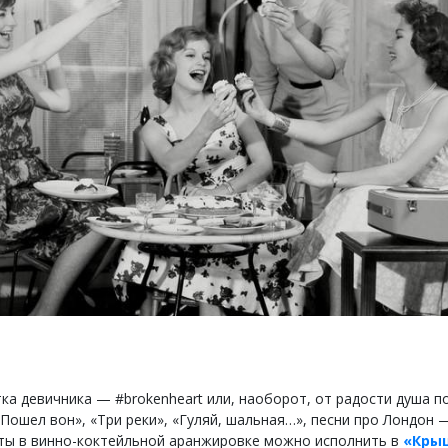
тка девичника — #brokenheart или, наоборот, от радости душа п
«Пошел вон», «Три реки», «Гуляй, шальная…», песни про Лондон 
ты в винно-коктейльной аранжировке можно исполнить в
«Кры