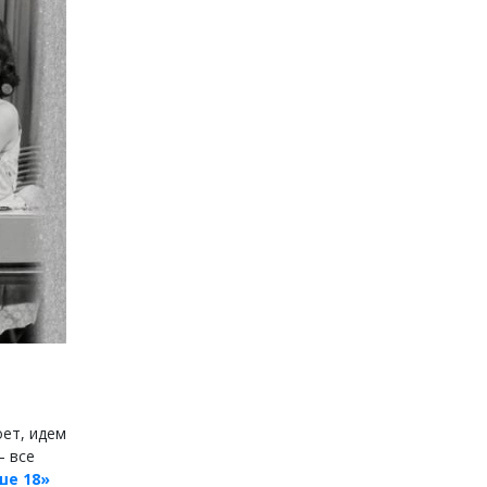
оет, идем
— все
ше 18»