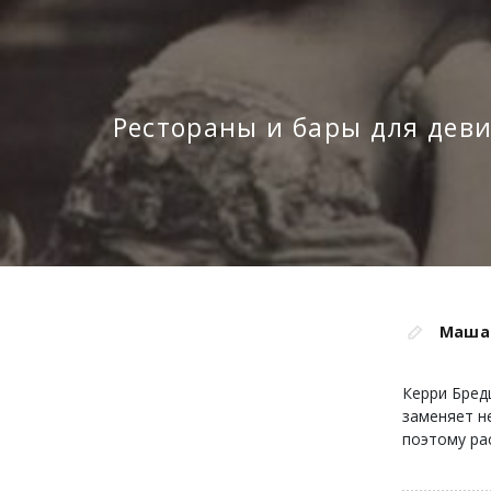
Рестораны и бары для дев
Маша
Керри Бред
заменяет не
поэтому ра