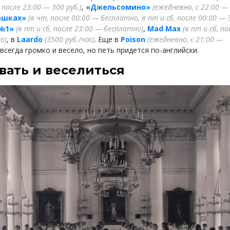
 после 23:00 — 300 руб.)
,
«Джельсомино»
(ежедневно, с 22:00 —
ашках»
(в чт, после 00:00 — бесплатно, в пт и сб, после 00:00 — 3
№1»
(в пт и сб, после 23:00 — бесплатно)
,
Mad Max
(в пт и сб, по
о)
, в
Laardo
(3500 руб./час)
. Еще в
Poison
(ежедневно, с 21:00 —
всегда громко и весело, но петь придется по-английски.
вать и веселиться