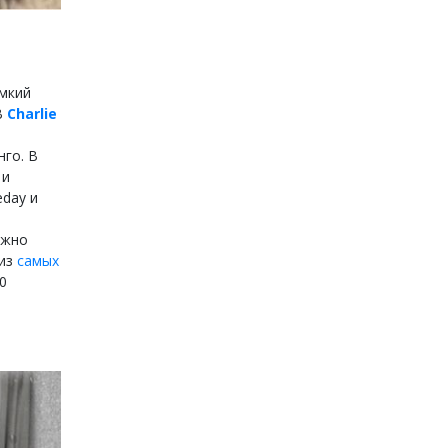
омкий
В
Charlie
го. В
 и
day и
жно
 из
самых
0