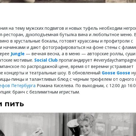
ния на тему мужских подвигов и новых туфель необходим негр
л-ресторан, духоподъемная бутылка вина и любопытное меню. 
вино в хрустальные бокалы, готовят круассаны и профитроли с
 начинками и дают фотографироваться на фоне стены с фламин
жерее
Jungle
— вечная весна, а в меню — авторские роллы, суши
атские мотивые.
Social Club
пропагандирует #everydaychampagne
мпанское по распродажной цене, время от веремни устраивает
е концерты и театральные шоу. В обновленный
Goose Goose
ну
пиццы-пинцы и талантливых блюд с черным трюфелем от одного
ефов Петербурга
Романа Киселева. По выходным, с 12:00 до 16:0
опция: бранч с безлимитным игристым.
и пить