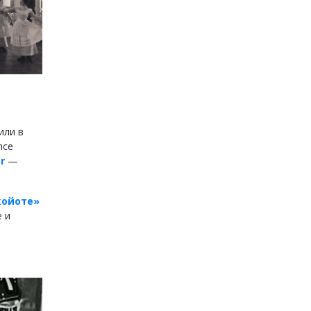
или в
nce
r
—
койоте»
 и