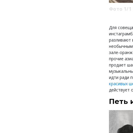
Фото 1/1
Для совеща
инстаграмб
разливают 
необычными
зале-оран
прочие ази
продает ша
музыкальны
идти ради 
красивых ш
действует 
Петь 