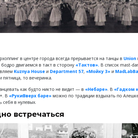
рхоппинг в центре города всегда прерывается на танцы в
Union
а бодро двигаемся в такт в сторону
«Тактов».
В список mast-da
авляем
Kuznya House
и
Department 57
,
«Мойку 3»
и
MadLabBa
и пятница, то вечеринка.
танцевать как будто никто не видит — в
«Небаре»
. В
«Гадком 
+. В
«РукиВверх баре»
можно по традиции вздыхать по Алешке
 себя в нулевых.
но встречаться