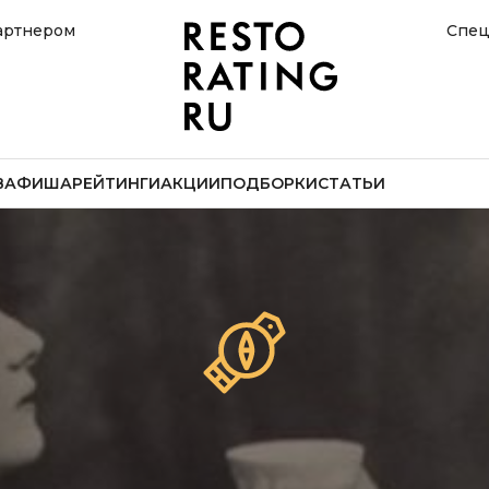
артнером
Спец
В
АФИША
РЕЙТИНГИ
АКЦИИ
ПОДБОРКИ
СТАТЬИ