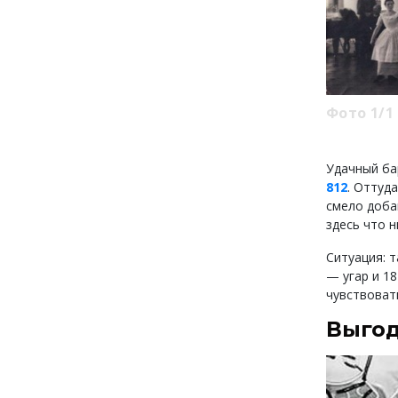
Фото 1/1
Удачный ба
812
. Оттуд
смело доб
здесь что н
Ситуация: 
— угар и 18
чувствовать
Выгод