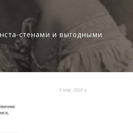
инста-стенами и выгодными
5 мар. 2020 г.
евичник
емся,