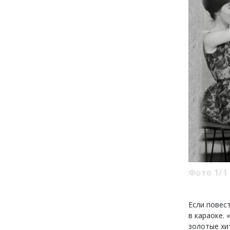
Фото 1/1
Если повес
в караоке. 
золотые хи