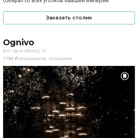
собирал со всех уголков бывшей империи.
Заказать столик
Ognivo
В.О. пр-т Малый, 57
1700 ₽
итальянская, смешанная