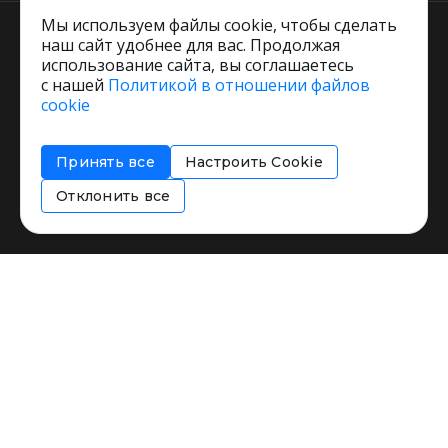
Мы используем файлы cookie, чтобы сделать
наш сайт удобнее для вас. Продолжая
использование сайта, вы соглашаетесь
с нашей
Политикой в отношении файлов
Пользовательское соглашение
cookie
Политика обработки персональных данных
Согласие на обработку персональных данных
Принять все
Настроить Cookie
Соглашение об информировании
Политика использования cookies
Отклонить все
Restorating.ru © 1999 - 2026