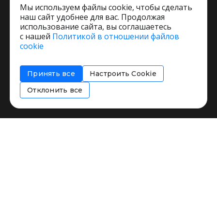
Мы используем файлы cookie, чтобы сделать
наш сайт удобнее для вас. Продолжая
использование сайта, вы соглашаетесь
с нашей
Политикой в отношении файлов
Пользовательское соглашение
cookie
Политика обработки персональных данных
Согласие на обработку персональных данных
Принять все
Настроить Cookie
Соглашение об информировании
Политика использования cookies
Отклонить все
Restorating.ru © 1999 - 2026