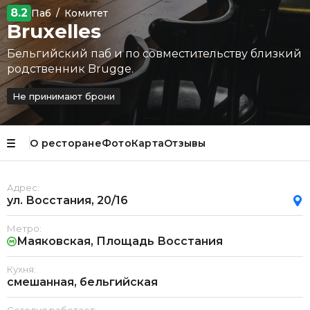
8.2
Паб
/
Комитет
Bruxelles
Бельгийский паб и по совместительству близкий
родственник Brugge.
Не принимают брони
О ресторане
Фото
Карта
Отзывы
Адрес:
ул. Восстания, 20/16
Метро:
Маяковская, Площадь Восстания
Кухня:
смешанная, бельгийская