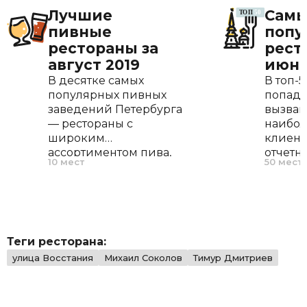
Лучшие
Сам
пивные
попу
рестораны за
рест
август 2019
июне
В десятке самых
В топ-5
популярных пивных
попада
заведений Петербурга
вызва
— рестораны с
наибол
широким
клиент
ассортиментом пива,
отчетн
10 мест
50 мест
гренками и рульками,
открыт
спортивными
распол
трансляциями и
играют
радушными
внима
хозяевами. Если при
приним
ресторане работает
частота
Теги ресторана:
пивоварня, успех точно
улица Восстания
Михаил Соколов
Тимур Дмитриев
стоит помножить
надвое.