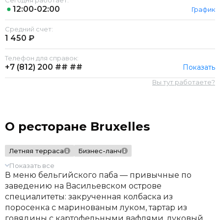
Сегодня работает:
12:00-02:00
График
Средний счет:
1 450 ₽
Телефон для справок:
+7 (812)
200 ## ##
Показать
Вы тут работаете?
О ресторане Bruxelles
Летняя терраса
Бизнес-ланч
Показать все
В меню бельгийского паба — привычные по
заведению на Васильевском острове
специалитеты: закрученная колбаска из
поросенка с маринованым луком, тартар из
говядины с картофельными вафлями, луковый