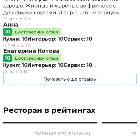
хорошо. Жирные и жареные во фритюре с
дешевыми соусами. Я верю, что не вернусь
27 июн. 2022 г.
Анна
10
Достоверный отзыв
Кухня: 10
Интерьер: 10
Сервис: 10
16 янв. 2020 г.
Екатерина Котова
10
Достоверный отзыв
Кухня: 10
Интерьер: 10
Сервис: 10
22 июл. 2018 г.
Показать еще отзывы
Ресторан в рейтингах
ПИВНЫЕ РЕСТОРАНЫ
ТО