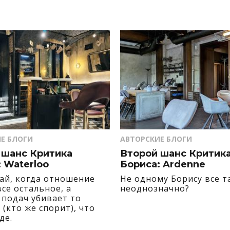
Е БЛОГИ
АВТОРСКИЕ БЛОГИ
 шанс Критика
Второй шанс Критик
 Waterloo
Бориса: Ardenne
чай, когда отношение
Не одному Борису все т
се остальное, а
неоднозначно?
 подач убивает то
(кто же спорит), что
де.