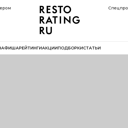
нером
Спецпро
В
АФИША
РЕЙТИНГИ
АКЦИИ
ПОДБОРКИ
СТАТЬИ