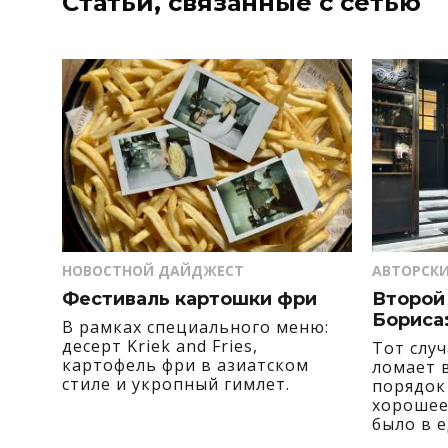
Статьи, связанные с сетью
НОВОСТНОЙ ДАЙДЖЕСТ
АВТОРСКИ
Фестиваль картошки фри
Второй
Бориса:
В рамках специального меню:
десерт Kriek and Fries,
Тот слу
картофель фри в азиатском
ломает в
стиле и укропный гимлет.
порядок
хорошее 
было в е