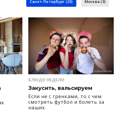
Санкт-Петербург (23)
Москва (3)
БЛЮДО НЕДЕЛИ
а
Закусить, вальсируем
Если не с гренками, то с чем
смотреть футбол и болеть за
ак
наших.