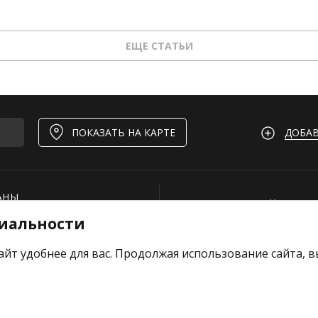
ЕЩЕ СТАТЬИ
ДОБАВ
ПОКАЗАТЬ НА КАРТЕ
АНЫ
Нашли ош
иальности
И
Для рест
ОЕКТЫ
Вакансии
айт удобнее для вас. Продолжая использование сайта, 
е отзыв
Добавить
Тарифы