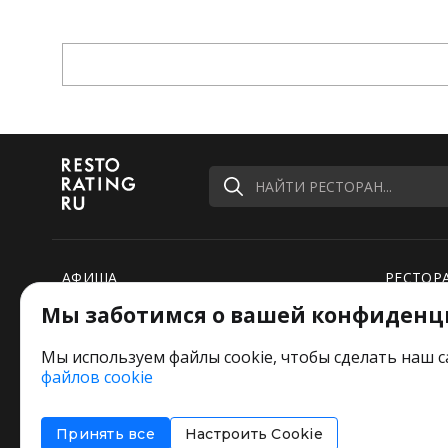
НАЙТИ РЕСТОРАН...
АФИША
РЕСТОР
Мы заботимся о вашей конфиденц
РЕЙТИНГИ
НОВОСТ
ПОДБОРКИ
СПЕЦПР
Мы используем файлы cookie, чтобы сделать наш с
файлов cookie
РЕДАКЦИЯ ШУТИТ
Оставьт
Принять все
Настроить Cookie