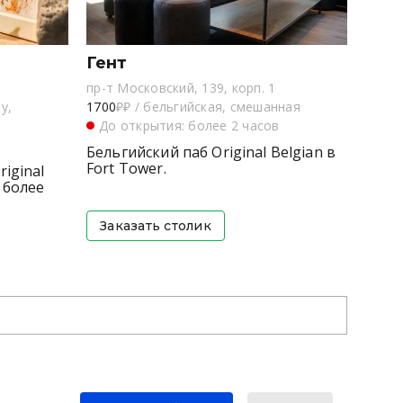
Гент
пр-т Московский, 139, корп. 1
у,
1700
₽₽
/
бельгийская, смешанная
До открытия: более 2 часов
в
Бельгийский паб Original Belgian в
Fort Tower.
iginal
 более
Заказать столик