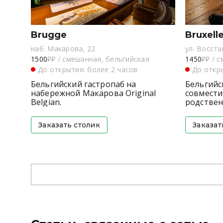
Brugge
Bruxell
наб. Макарова, 22
ул. Восста
1500
₽₽
/
смешанная, бельгийская
1450
₽₽
/
с
До открытия: более 2 часов
До откры
Бельгийский гастропаб на
Бельгийс
набережной Макарова Original
совмести
Belgian.
родствен
Заказать столик
Заказат