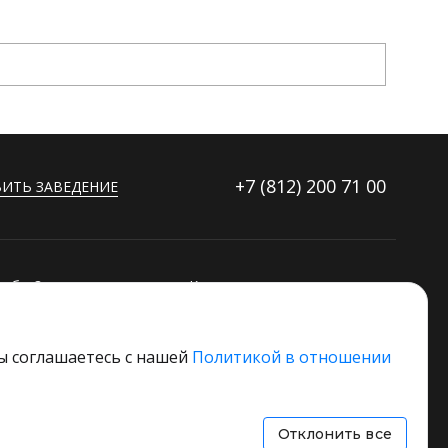
+7 (812)
200 71 00
ИТЬ ЗАВЕДЕНИЕ
ибку?
Контакты
ораторов
Дополнительные услуги
Основной стек технологий
вы соглашаетесь с нашей
Политикой в отношении
 свое заведение
Отклонить все