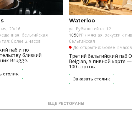
es
Waterloo
ния, 20/16
ул. Рубинштейна, 12
мешанная, бельгийская
1050
₽₽
/
мясная, закуски к пив
тия: более 2 часов
бельгийская
До открытия: более 2 часо
кий паб и по
тельству близкий
Третий бельгийский паб Or
ник Brugge.
Belgian, в пивной карте —
100 сортов.
ь столик
Заказать столик
ЕЩЕ РЕСТОРАНЫ