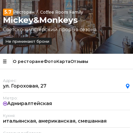
5.7
Ресторан
/
Coffee Room Family
Mickey&Monkeys
Светско-хипстерский прорыв сезона.
Не принимают брони
О ресторане
Фото
Карта
Отзывы
Адрес:
ул. Гороховая, 27
Метро:
Адмиралтейская
Кухня:
итальянская, американская, смешанная