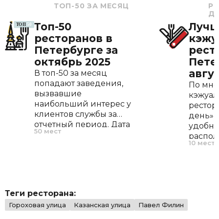
ТОП-50 ЗА МЕСЯЦ
Р
Д
Топ-50
Луч
ресторанов в
кэжу
Петербурге за
рест
октябрь 2025
Пете
авгус
В топ-50 за месяц
попадают заведения,
По мне
вызвавшие
кэжуал
наибольший интерес у
рестор
клиентов службы за
день» —
отчетный период. Дата
удобн
50 мест
открытия, меню и
распол
10 мест
расположение не
пешей 
играют роли, во
метро),
внимание
кухней
принимается только
счетом
частота запросов.
В рейт
Теги ресторана:
самые 
Гороховая улица
Казанская улица
Павел Филин
рестор
день п