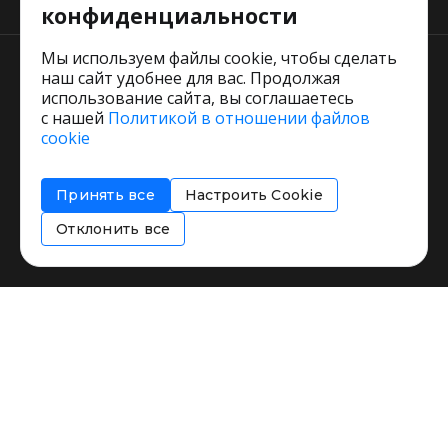
конфиденциальности
Мы используем файлы cookie, чтобы сделать
наш сайт удобнее для вас. Продолжая
использование сайта, вы соглашаетесь
с нашей
Политикой в отношении файлов
Пользовательское соглашение
cookie
Политика обработки персональных данных
Согласие на обработку персональных данных
Принять все
Настроить Cookie
Соглашение об информировании
Политика использования cookies
Отклонить все
Restorating.ru © 1999 - 2026