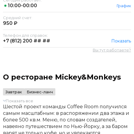
Сегодня работает:
10:00-00:00
График
Средний счет:
950 ₽
Телефон для справок:
+7 (812)
200 ## ##
Показать
Вы тут работаете?
О ресторане Mickey&Monkeys
Завтрак
Бизнес-ланч
Показать все
Шестой проект команды Coffee Room получился
самым масштабным: в распоряжении два этажа и
более 500 кв.м. Меню, по словам создателей,
навеяно путешествием по Нью-Йорку, а за баром
варят не только кофе, но и увлекаются