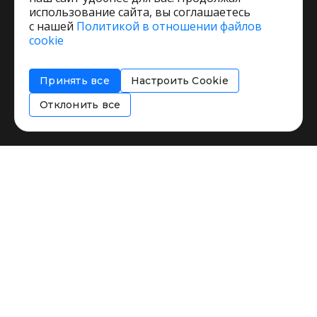
использование сайта, вы соглашаетесь
с нашей
Политикой в отношении файлов
Пользовательское соглашение
cookie
Политика обработки персональных данных
Согласие на обработку персональных данных
Принять все
Настроить Cookie
Соглашение об информировании
Политика использования cookies
Отклонить все
Restorating.ru © 1999 - 2026