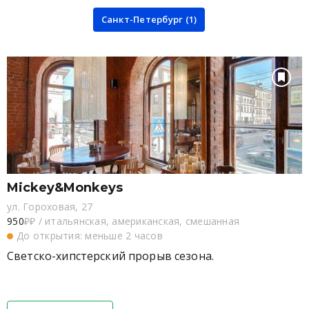
Санкт-Петербург (1)
Mickey&Monkeys
ул. Гороховая, 27
950
₽₽
/
итальянская, американская, смешанная
До открытия: меньше 2 часов
Светско-хипстерский прорыв сезона.