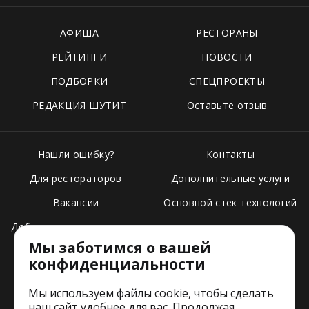
АФИША
РЕСТОРАНЫ
РЕЙТИНГИ
НОВОСТИ
ПОДБОРКИ
СПЕЦПРОЕКТЫ
РЕДАКЦИЯ ШУТИТ
Оставьте отзыв
Нашли ошибку?
Контакты
Для рестораторов
Дополнительные услуги
Вакансии
Основной стек технологий
Добавить свое заведение
Мы заботимся о вашей
Тарифы
конфиденциальности
Мы используем файлы cookie, чтобы сделать
наш сайт удобнее для вас. Продолжая