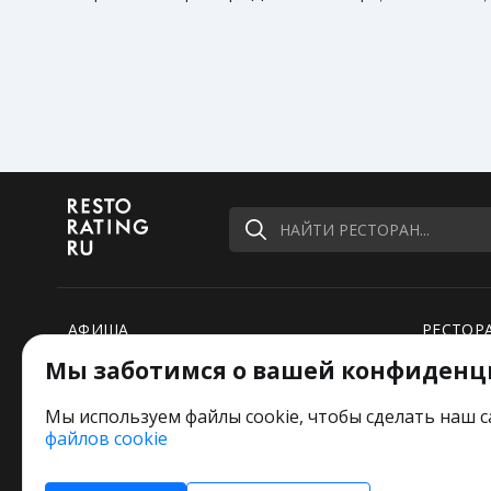
НАЙТИ РЕСТОРАН...
АФИША
РЕСТОР
Мы заботимся о вашей конфиденц
РЕЙТИНГИ
НОВОСТ
ПОДБОРКИ
СПЕЦПР
Мы используем файлы cookie, чтобы сделать наш с
файлов cookie
РЕДАКЦИЯ ШУТИТ
Оставьт