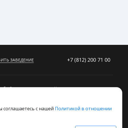
+7 (812)
200 71 00
ИТЬ ЗАВЕДЕНИЕ
ибку?
Контакты
ораторов
Дополнительные услуги
Основной стек технологий
вы соглашаетесь с нашей
Политикой в отношении
 свое заведение