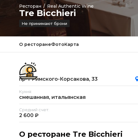
Ресторан
/
Real Authentic Wine
Tre Bicchieri
Не принимают брони
О ресторане
Фото
Карта
Адрес:
пр-т Римского-Корсакова, 33
Кухня:
смешанная, итальянская
Средний счет:
2 600 ₽
О ресторане Tre Bicchieri