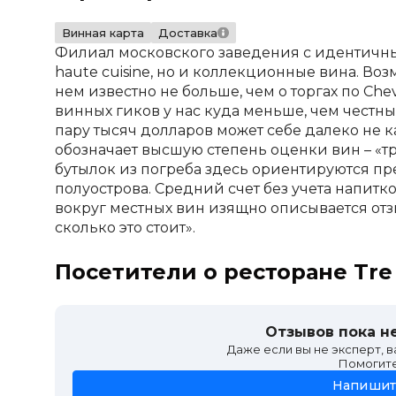
Винная карта
Доставка
Филиал московского заведения с идентичны
haute cuisine, но и коллекционные вина. В
нем известно не больше, чем о торгах по Cheva
винных гиков у нас куда меньше, чем честных
пару тысяч долларов может себе далеко не ка
обозначает высшую степень оценки вин – «три
бутылок из погреба здесь ориентируются п
полуострова. Средний счет без учета напитко
вокруг местных вин изящно описывается отзы
сколько это стоит».
Посетители о ресторане Tre 
Отзывов пока не
Даже если вы не эксперт, 
Помогит
Напишит