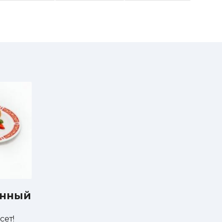
анный
сет!