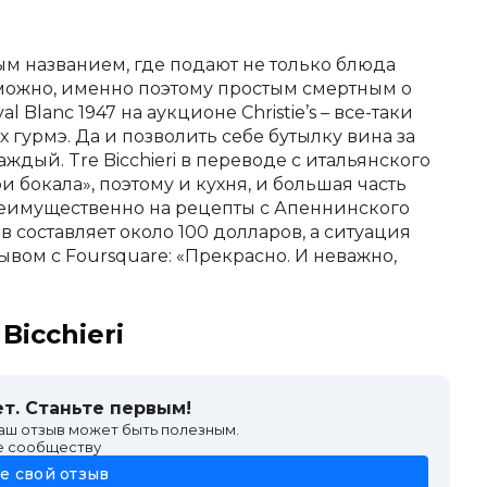
м названием, где подают не только блюда
озможно, именно поэтому простым смертным о
l Blanc 1947 на аукционе Christie’s – все-таки
 гурмэ. Да и позволить себе бутылку вина за
ждый. Tre Bicchieri в переводе с итальянского
 бокала», поэтому и кухня, и большая часть
реимущественно на рецепты с Апеннинского
в составляет около 100 долларов, а ситуация
вом с Foursquare: «Прекрасно. И неважно,
Bicchieri
т. Станьте первым!
ваш отзыв может быть полезным.
е сообществу
е свой отзыв