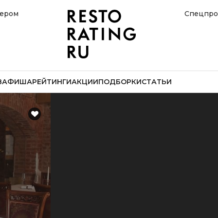
нером
Спецпро
В
АФИША
РЕЙТИНГИ
АКЦИИ
ПОДБОРКИ
СТАТЬИ