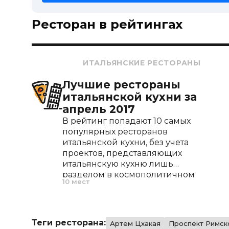
Ресторан в рейтингах
ИТАЛЬЯНСКИЕ РЕСТОРАНЫ
Лучшие рестораны
итальянской кухни за
апрель 2017
В рейтинг попадают 10 самых
популярных ресторанов
итальянской кухни, без учета
проектов, представляющих
итальянскую кухню лишь
разделом в космополитичном
10 мест
меню.
Теги ресторана:
Артем Цхакая
Проспект Римск