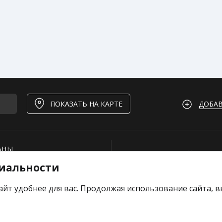
ДОБАВ
ПОКАЗАТЬ НА КАРТЕ
АНЫ
Нашли ош
иальности
И
Для рест
ОЕКТЫ
Вакансии
айт удобнее для вас. Продолжая использование сайта, 
е отзыв
Добавить