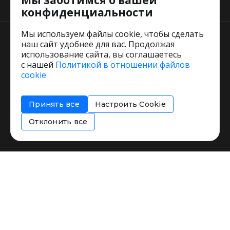
Мы заботимся о вашей
Тарифы
конфиденциальности
Мы используем файлы cookie, чтобы сделать
наш сайт удобнее для вас. Продолжая
использование сайта, вы соглашаетесь
с нашей
Политикой в отношении файлов
Пользовательское соглашение
cookie
Политика обработки персональных данных
Согласие на обработку персональных данных
Принять все
Настроить Cookie
Соглашение об информировании
Политика использования cookies
Отклонить все
Restorating.ru © 1999 - 2026