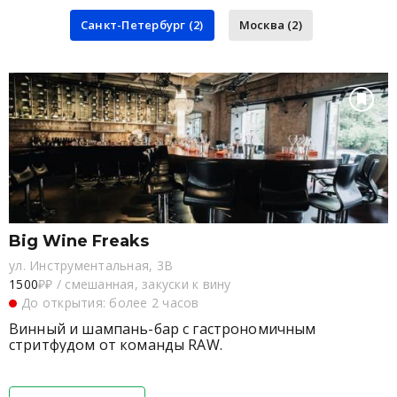
Санкт-Петербург (2)
Москва (2)
Big Wine Freaks
ул. Инструментальная, 3В
1500
₽₽
/
смешанная, закуски к вину
До открытия: более 2 часов
Винный и шампань-бар с гастрономичным
стритфудом от команды RAW.