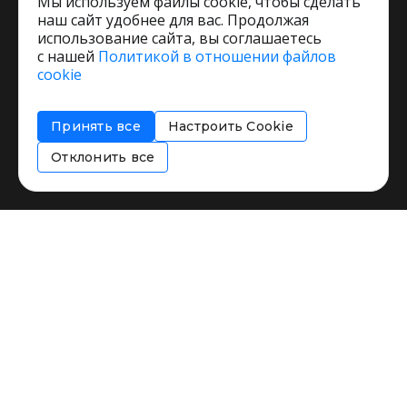
Мы используем файлы cookie, чтобы сделать
наш сайт удобнее для вас. Продолжая
использование сайта, вы соглашаетесь
с нашей
Политикой в отношении файлов
Пользовательское соглашение
cookie
Политика обработки персональных данных
Согласие на обработку персональных данных
Принять все
Настроить Cookie
Соглашение об информировании
Политика использования cookies
Отклонить все
Restorating.ru © 1999 - 2026