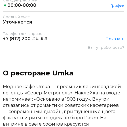
Сегодня работает:
00:00-00:00
График
Средний счет:
Уточняется
Телефон для справок:
+7 (812)
200 ## ##
Показать
Вы тут работаете?
О ресторане Umka
Модное кафе Umka — преемник ленинградской
легенды «Север-Метрополь». Наклейка на входе
напоминает: «Основано в 1903 году». Внутри
отказались от романтики советских кафетериев
— современный дизайн, приглушенные цвета,
фактуры и ритм продумало бюро Paum. На
витрине в свете софитов красуются