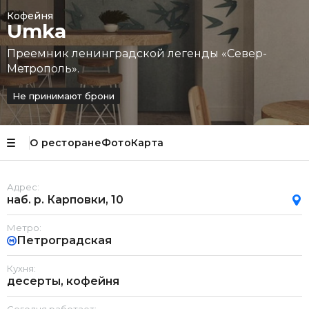
Кофейня
Umka
Преемник ленинградской легенды «Север-
Метрополь».
Не принимают брони
О ресторане
Фото
Карта
Адрес:
наб. р. Карповки, 10
Метро:
Петроградская
Кухня:
десерты, кофейня