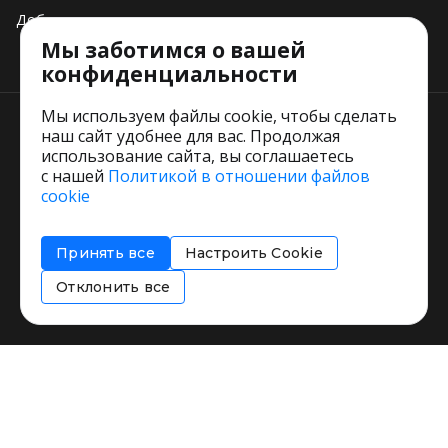
Добавить свое заведение
Мы заботимся о вашей
Тарифы
конфиденциальности
Мы используем файлы cookie, чтобы сделать
наш сайт удобнее для вас. Продолжая
использование сайта, вы соглашаетесь
с нашей
Политикой в отношении файлов
Пользовательское соглашение
cookie
Политика обработки персональных данных
Согласие на обработку персональных данных
Принять все
Настроить Cookie
Соглашение об информировании
Политика использования cookies
Отклонить все
Restorating.ru © 1999 - 2026