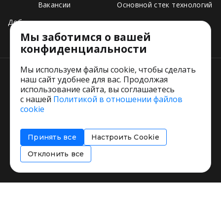
Вакансии
Основной стек технологий
Добавить свое заведение
Мы заботимся о вашей
Тарифы
конфиденциальности
Мы используем файлы cookie, чтобы сделать
наш сайт удобнее для вас. Продолжая
использование сайта, вы соглашаетесь
с нашей
Политикой в отношении файлов
Пользовательское соглашение
cookie
Политика обработки персональных данных
Согласие на обработку персональных данных
Принять все
Настроить Cookie
Соглашение об информировании
Политика использования cookies
Отклонить все
Restorating.ru © 1999 - 2026